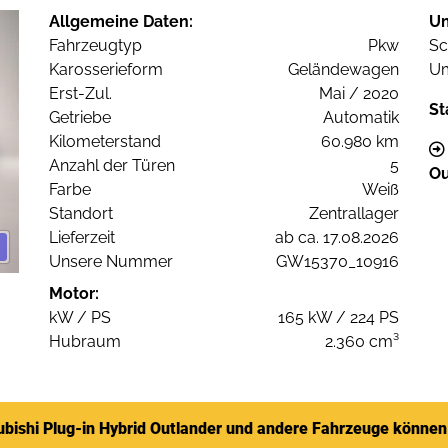
Allgemeine Daten:
U
Fahrzeugtyp
Pkw
Sc
Karosserieform
Geländewagen
Um
Erst-Zul.
Mai / 2020
St
Getriebe
Automatik
Kilometerstand
60.980 km
Anzahl der Türen
5
Ou
Farbe
Weiß
Standort
Zentrallager
Lieferzeit
ab ca. 17.08.2026
Unsere Nummer
GW15370_10916
Motor:
kW / PS
165 kW / 224 PS
Hubraum
2.360 cm³
ubishi Plug-in Hybrid Outlander und andere Fahrzeuge können 