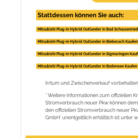
Stattdessen können Sie auch:
Mitsubishi Plug-in Hybrid Outlander in Bad Schussenrie
Mitsubishi Plug-in Hybrid Outlander in Bieberach Kaufen
Mitsubishi Plug-in Hybrid Outlander in Sigmaringen Kau
Mitsubishi Plug-in Hybrid Outlander in Bodensee Kaufen
Irrtum und Zwischenverkauf vorbehalten
* Weitere Informationen zum offiziellen K
Stromverbrauch neuer Pkw können dem 'Lei
den offiziellen Stromverbrauch neuer P
GmbH' unentgeltlich erhältlich ist unter 