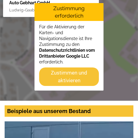
Auto Gebhart GmbH
Zustimmung
Ludwig-Gaab-Str. 4, 88427 Bad Schussenried
erforderlich
Für die Aktivierung der
Karten- und
Navigationsdienste ist Ihre
Zustimmung zu den
Datenschutzrichtlinien vom
Drittanbieter Google LLC
erforderlich.
Zustimmen und
aktivieren
Beispiele aus unserem Bestand