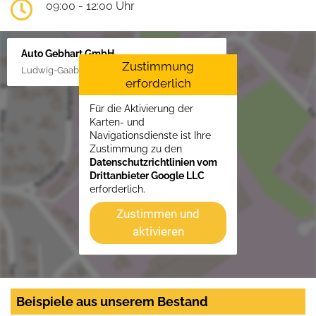
09:00 - 12:00 Uhr
Auto Gebhart GmbH
Zustimmung
Ludwig-Gaab-Str. 4, 88427 Bad Schussenried
erforderlich
Für die Aktivierung der
Karten- und
Navigationsdienste ist Ihre
Zustimmung zu den
Datenschutzrichtlinien vom
Drittanbieter Google LLC
erforderlich.
Zustimmen und
aktivieren
Beispiele aus unserem Bestand