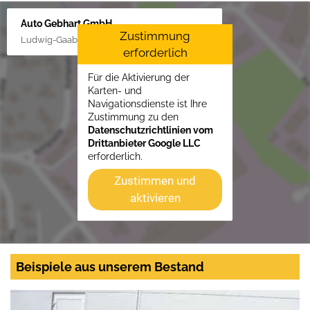
Auto Gebhart GmbH
Zustimmung
Ludwig-Gaab-Str. 4, 88427 Bad Schussenried
erforderlich
Für die Aktivierung der
Karten- und
Navigationsdienste ist Ihre
Zustimmung zu den
Datenschutzrichtlinien vom
Drittanbieter Google LLC
erforderlich.
Zustimmen und
aktivieren
Beispiele aus unserem Bestand