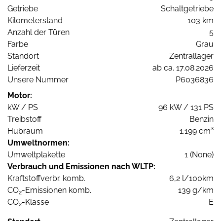
Getriebe
Schaltgetriebe
Kilometerstand
103 km
Anzahl der Türen
5
Farbe
Grau
Standort
Zentrallager
Lieferzeit
ab ca. 17.08.2026
Unsere Nummer
P6036836
Motor:
kW / PS
96 kW / 131 PS
Treibstoff
Benzin
Hubraum
1.199 cm³
Umweltnormen:
Umweltplakette
1 (None)
Verbrauch und Emissionen nach WLTP:
Kraftstoffverbr. komb.
6,2 l/100km
CO
-Emissionen komb.
139 g/km
2
CO
-Klasse
E
2