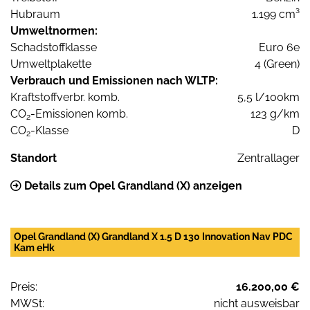
Hubraum
1.199 cm³
Umweltnormen:
Schadstoffklasse
Euro 6e
Umweltplakette
4 (Green)
Verbrauch und Emissionen nach WLTP:
Kraftstoffverbr. komb.
5,5 l/100km
CO
-Emissionen komb.
123 g/km
2
CO
-Klasse
D
2
Standort
Zentrallager
Details zum Opel Grandland (X) anzeigen
Opel Grandland (X) Grandland X 1.5 D 130 Innovation Nav PDC
Kam eHk
Preis:
16.200,00 €
MWSt:
nicht ausweisbar