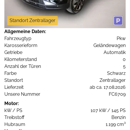
Standort Zentrallager
Allgemeine Daten:
Fahrzeugtyp
Pkw
Karosserieform
Geländewagen
Getriebe
Automatik
Kilometerstand
0
Anzahl der Türen
5
Farbe
Schwarz
Standort
Zentrallager
Lieferzeit
ab ca. 17.08.2026
Unsere Nummer
FC6709
Motor:
kW / PS
107 kW / 145 PS
Treibstoff
Benzin
Hubraum
1.199 cm³