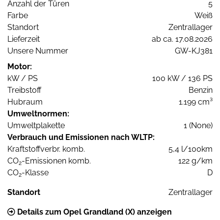
Anzahl der Türen
5
Farbe
Weiß
Standort
Zentrallager
Lieferzeit
ab ca. 17.08.2026
Unsere Nummer
GW-KJ381
Motor:
kW / PS
100 kW / 136 PS
Treibstoff
Benzin
Hubraum
1.199 cm³
Umweltnormen:
Umweltplakette
1 (None)
Verbrauch und Emissionen nach WLTP:
Kraftstoffverbr. komb.
5,4 l/100km
CO
-Emissionen komb.
122 g/km
2
CO
-Klasse
D
2
Standort
Zentrallager
Details zum Opel Grandland (X) anzeigen