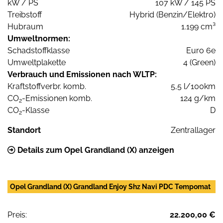
kW / PS
107 kW / 145 PS
Treibstoff
Hybrid (Benzin/Elektro)
Hubraum
1.199 cm³
Umweltnormen:
Schadstoffklasse
Euro 6e
Umweltplakette
4 (Green)
Verbrauch und Emissionen nach WLTP:
Kraftstoffverbr. komb.
5,5 l/100km
CO
-Emissionen komb.
124 g/km
2
CO
-Klasse
D
2
Standort
Zentrallager
Details zum Opel Grandland (X) anzeigen
Opel Grandland (X) Grandland Enjoy Shz Navi PDC Tempomat
Preis:
22.200,00 €