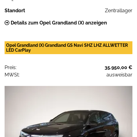
Standort
Zentrallager
Details zum Opel Grandland (X) anzeigen
Opel Grandland (X) Grandland GS Navi SHZ LHZ ALLWETTER
LED CarPlay
Preis:
35.950,00 €
MWSt:
ausweisbar