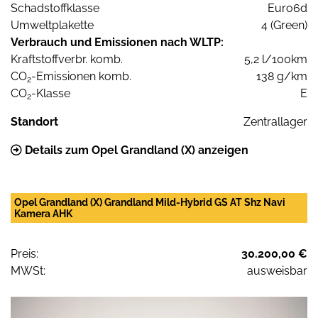
Schadstoffklasse
Euro6d
Umweltplakette
4 (Green)
Verbrauch und Emissionen nach WLTP:
Kraftstoffverbr. komb.
5,2 l/100km
CO
-Emissionen komb.
138 g/km
2
CO
-Klasse
E
2
Standort
Zentrallager
Details zum Opel Grandland (X) anzeigen
Opel Grandland (X) Grandland Mild-Hybrid GS AT Shz Navi
Kamera AHK
Preis:
30.200,00 €
MWSt:
ausweisbar