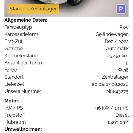
Standort Zentrallager
Allgemeine Daten:
Fahrzeugtyp
Pkw
Karosserieform
Geländewagen
Erst-Zul.
Dez / 2022
Getriebe
Automatik
Kilometerstand
25.491 km
Anzahl der Türen
5
Farbe
Weiß
Standort
Zentrallager
Lieferzeit
ab ca. 17.08.2026
Unsere Nummer
N6843275
Motor:
kW / PS
96 kW / 131 PS
Treibstoff
Diesel
Hubraum
1.499 cm³
Umweltnormen: