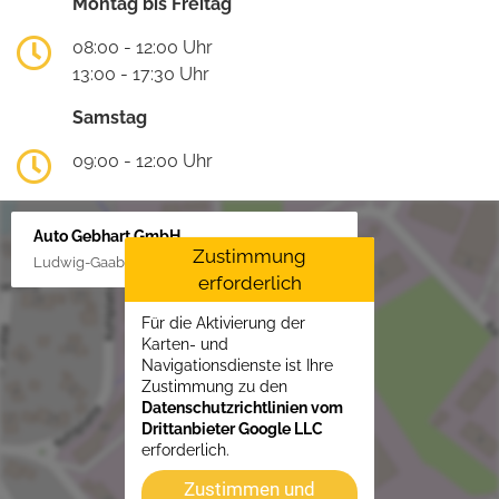
Montag bis Freitag
08:00 - 12:00 Uhr
13:00 - 17:30 Uhr
Samstag
09:00 - 12:00 Uhr
Auto Gebhart GmbH
Zustimmung
Ludwig-Gaab-Str. 4, 88427 Bad Schussenried
erforderlich
Für die Aktivierung der
Karten- und
Navigationsdienste ist Ihre
Zustimmung zu den
Datenschutzrichtlinien vom
Drittanbieter Google LLC
erforderlich.
Zustimmen und