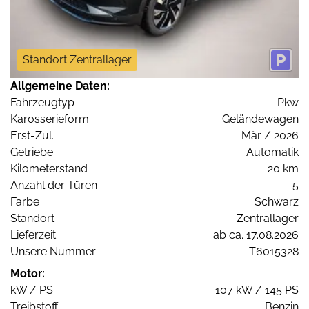
Standort Zentrallager
Allgemeine Daten:
Fahrzeugtyp
Pkw
Karosserieform
Geländewagen
Erst-Zul.
Mär / 2026
Getriebe
Automatik
Kilometerstand
20 km
Anzahl der Türen
5
Farbe
Schwarz
Standort
Zentrallager
Lieferzeit
ab ca. 17.08.2026
Unsere Nummer
T6015328
Motor:
kW / PS
107 kW / 145 PS
Treibstoff
Benzin