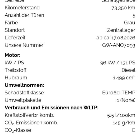
Getriebe
Schaltgetriebe
Kilometerstand
73.350 km
Anzahl der Türen
5
Farbe
Grau
Standort
Zentrallager
Lieferzeit
ab ca. 17.08.2026
Unsere Nummer
GW-ANO7093
Motor:
kW / PS
96 kW / 131 PS
Treibstoff
Diesel
Hubraum
1.499 cm³
Umweltnormen:
Schadstoffklasse
Euro6d-TEMP
Umweltplakette
1 (None)
Verbrauch und Emissionen nach WLTP:
Kraftstoffverbr. komb.
5,5 l/100km
CO
-Emissionen komb.
145 g/km
2
CO
-Klasse
E
2