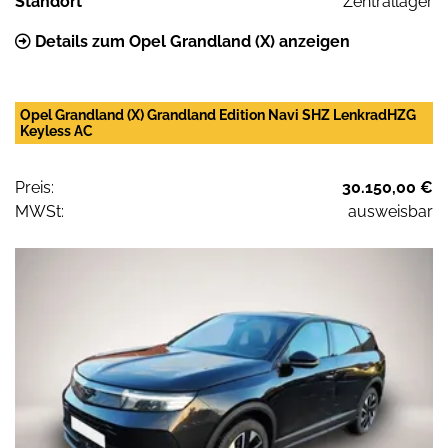
Standort
Zentrallager
Details zum Opel Grandland (X) anzeigen
Opel Grandland (X) Grandland Edition Navi SHZ LenkradHZG
Keyless AC
Preis:
30.150,00 €
MWSt:
ausweisbar