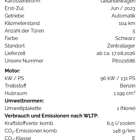
Karosserieform
Geländewagen
Erst-Zul.
Jun / 2023
Getriebe
Automatik
Kilometerstand
104 km
Anzahl der Türen
5
Farbe
Schwarz
Standort
Zentrallager
Lieferzeit
ab ca. 17.08.2026
Unsere Nummer
P6021686
Motor:
kW / PS
96 kW / 131 PS
Treibstoff
Benzin
Hubraum
1.199 cm³
Umweltnormen:
Umweltplakette
1 (None)
Verbrauch und Emissionen nach WLTP:
Kraftstoffverbr. komb.
6,5 l/100km
CO
-Emissionen komb.
148 g/km
2
CO
-Klasse
E
2