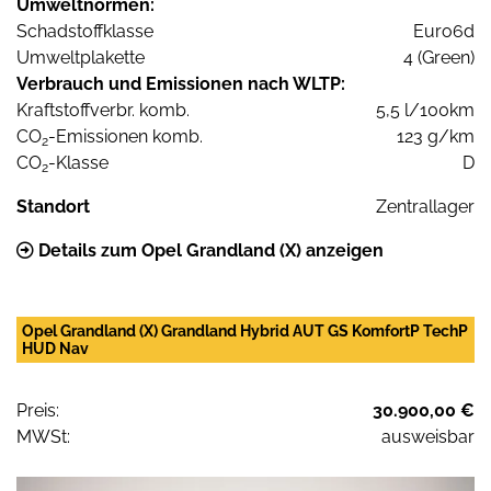
Umweltnormen:
Schadstoffklasse
Euro6d
Umweltplakette
4 (Green)
Verbrauch und Emissionen nach WLTP:
Kraftstoffverbr. komb.
5,5 l/100km
CO
-Emissionen komb.
123 g/km
2
CO
-Klasse
D
2
Standort
Zentrallager
Details zum Opel Grandland (X) anzeigen
Opel Grandland (X) Grandland Hybrid AUT GS KomfortP TechP
HUD Nav
Preis:
30.900,00 €
MWSt:
ausweisbar