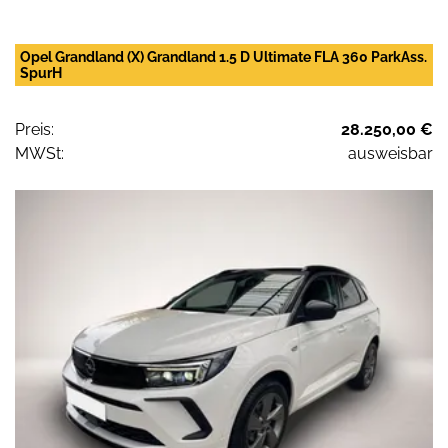
Opel Grandland (X) Grandland 1.5 D Ultimate FLA 360 ParkAss.
SpurH
Preis:
28.250,00 €
MWSt:
ausweisbar