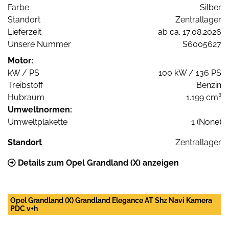
Farbe
Silber
Standort
Zentrallager
Lieferzeit
ab ca. 17.08.2026
Unsere Nummer
S6005627
Motor:
kW / PS
100 kW / 136 PS
Treibstoff
Benzin
Hubraum
1.199 cm³
Umweltnormen:
Umweltplakette
1 (None)
Standort
Zentrallager
Details zum Opel Grandland (X) anzeigen
Opel Grandland (X) Grandland Elegance AT Shz Navi Kamera
PDC v+h