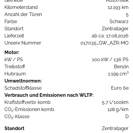
Getriebe
Automatik
Kilometerstand
12.193 km
Anzahl der Türen
5
Farbe
Schwarz
Standort
Zentrallager
Lieferzeit
ab ca. 17.08.2026
Unsere Nummer
017035_GW_AZR-MO
Motor:
kW / PS
100 kW / 136 PS
Treibstoff
Benzin
Hubraum
1.199 cm³
Umweltnormen:
Schadstoffklasse
Euro 6e
Verbrauch und Emissionen nach WLTP:
Kraftstoffverbr. komb.
5,7 l/100km
CO
-Emissionen komb.
128 g/km
2
CO
-Klasse
D
2
Standort
Zentrallager