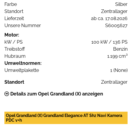
Farbe
Silber
Standort
Zentrallager
Lieferzeit
ab ca. 17.08.2026
Unsere Nummer
S6005627
Motor:
kW / PS
100 kW / 136 PS
Treibstoff
Benzin
Hubraum
1.199 cm³
Umweltnormen:
Umweltplakette
1 (None)
Standort
Zentrallager
Details zum Opel Grandland (X) anzeigen
Opel Grandland (X) Grandland Elegance AT Shz Navi Kamera
PDC v+h