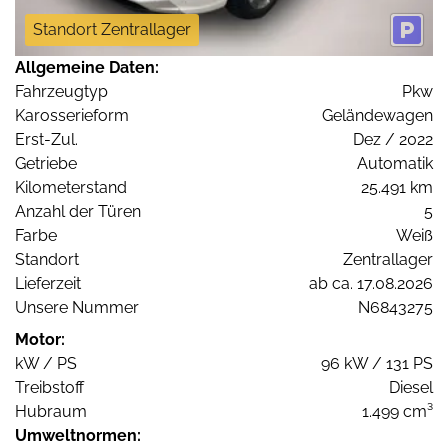
Standort Zentrallager
Allgemeine Daten:
Fahrzeugtyp
Pkw
Karosserieform
Geländewagen
Erst-Zul.
Dez / 2022
Getriebe
Automatik
Kilometerstand
25.491 km
Anzahl der Türen
5
Farbe
Weiß
Standort
Zentrallager
Lieferzeit
ab ca. 17.08.2026
Unsere Nummer
N6843275
Motor:
kW / PS
96 kW / 131 PS
Treibstoff
Diesel
Hubraum
1.499 cm³
Umweltnormen: