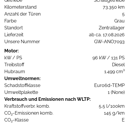
Getriebe
Schaltgetriebe
Kilometerstand
73.350 km
Anzahl der Türen
5
Farbe
Grau
Standort
Zentrallager
Lieferzeit
ab ca. 17.08.2026
Unsere Nummer
GW-ANO7093
Motor:
kW / PS
96 kW / 131 PS
Treibstoff
Diesel
Hubraum
1.499 cm³
Umweltnormen:
Schadstoffklasse
Euro6d-TEMP
Umweltplakette
1 (None)
Verbrauch und Emissionen nach WLTP:
Kraftstoffverbr. komb.
5,5 l/100km
CO
-Emissionen komb.
145 g/km
2
CO
-Klasse
E
2