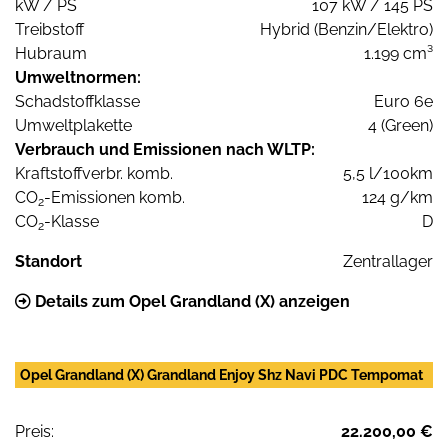
kW / PS
107 kW / 145 PS
Treibstoff
Hybrid (Benzin/Elektro)
Hubraum
1.199 cm³
Umweltnormen:
Schadstoffklasse
Euro 6e
Umweltplakette
4 (Green)
Verbrauch und Emissionen nach WLTP:
Kraftstoffverbr. komb.
5,5 l/100km
CO
-Emissionen komb.
124 g/km
2
CO
-Klasse
D
2
Standort
Zentrallager
Details zum Opel Grandland (X) anzeigen
Opel Grandland (X) Grandland Enjoy Shz Navi PDC Tempomat
Preis:
22.200,00 €