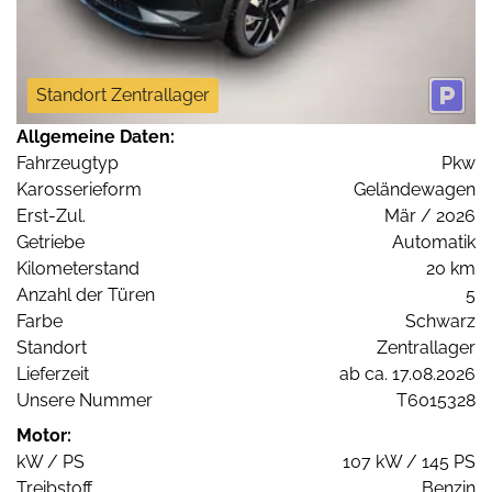
Standort Zentrallager
Allgemeine Daten:
Fahrzeugtyp
Pkw
Karosserieform
Geländewagen
Erst-Zul.
Mär / 2026
Getriebe
Automatik
Kilometerstand
20 km
Anzahl der Türen
5
Farbe
Schwarz
Standort
Zentrallager
Lieferzeit
ab ca. 17.08.2026
Unsere Nummer
T6015328
Motor:
kW / PS
107 kW / 145 PS
Treibstoff
Benzin