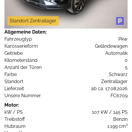
Standort Zentrallager
Allgemeine Daten:
Fahrzeugtyp
Pkw
Karosserieform
Geländewagen
Getriebe
Automatik
Kilometerstand
0
Anzahl der Türen
5
Farbe
Schwarz
Standort
Zentrallager
Lieferzeit
ab ca. 17.08.2026
Unsere Nummer
FC6709
Motor:
kW / PS
107 kW / 145 PS
Treibstoff
Benzin
Hubraum
1.199 cm³