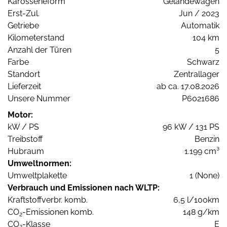
Karosserieform
Geländewagen
Erst-Zul.
Jun / 2023
Getriebe
Automatik
Kilometerstand
104 km
Anzahl der Türen
5
Farbe
Schwarz
Standort
Zentrallager
Lieferzeit
ab ca. 17.08.2026
Unsere Nummer
P6021686
Motor:
kW / PS
96 kW / 131 PS
Treibstoff
Benzin
Hubraum
1.199 cm³
Umweltnormen:
Umweltplakette
1 (None)
Verbrauch und Emissionen nach WLTP:
Kraftstoffverbr. komb.
6,5 l/100km
CO
-Emissionen komb.
148 g/km
2
CO
-Klasse
E
2