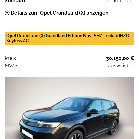
Standort
Zentrallager
Details zum Opel Grandland (X) anzeigen
Opel Grandland (X) Grandland Edition Navi SHZ LenkradHZG
Keyless AC
Preis:
30.150,00 €
MWSt:
ausweisbar