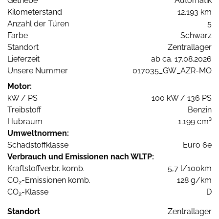
Getriebe
Automatik
Kilometerstand
12.193 km
Anzahl der Türen
5
Farbe
Schwarz
Standort
Zentrallager
Lieferzeit
ab ca. 17.08.2026
Unsere Nummer
017035_GW_AZR-MO
Motor:
kW / PS
100 kW / 136 PS
Treibstoff
Benzin
Hubraum
1.199 cm³
Umweltnormen:
Schadstoffklasse
Euro 6e
Verbrauch und Emissionen nach WLTP:
Kraftstoffverbr. komb.
5,7 l/100km
CO
-Emissionen komb.
128 g/km
2
CO
-Klasse
D
2
Standort
Zentrallager