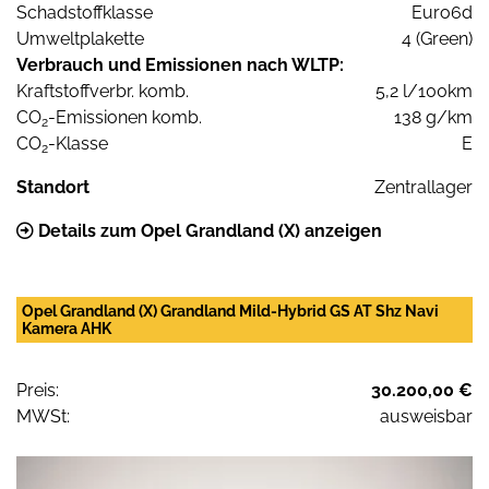
Schadstoffklasse
Euro6d
Umweltplakette
4 (Green)
Verbrauch und Emissionen nach WLTP:
Kraftstoffverbr. komb.
5,2 l/100km
CO
-Emissionen komb.
138 g/km
2
CO
-Klasse
E
2
Standort
Zentrallager
Details zum Opel Grandland (X) anzeigen
Opel Grandland (X) Grandland Mild-Hybrid GS AT Shz Navi
Kamera AHK
Preis:
30.200,00 €
MWSt:
ausweisbar