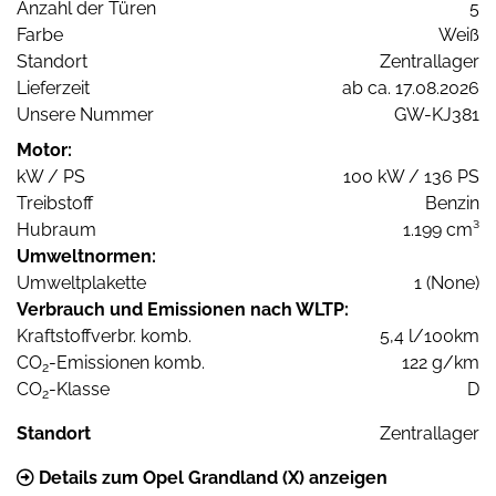
Anzahl der Türen
5
Farbe
Weiß
Standort
Zentrallager
Lieferzeit
ab ca. 17.08.2026
Unsere Nummer
GW-KJ381
Motor:
kW / PS
100 kW / 136 PS
Treibstoff
Benzin
Hubraum
1.199 cm³
Umweltnormen:
Umweltplakette
1 (None)
Verbrauch und Emissionen nach WLTP:
Kraftstoffverbr. komb.
5,4 l/100km
CO
-Emissionen komb.
122 g/km
2
CO
-Klasse
D
2
Standort
Zentrallager
Details zum Opel Grandland (X) anzeigen