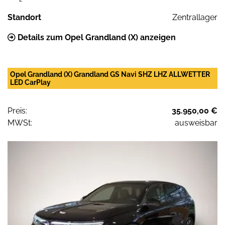
Standort
Zentrallager
Details zum Opel Grandland (X) anzeigen
Opel Grandland (X) Grandland GS Navi SHZ LHZ ALLWETTER
LED CarPlay
Preis:
35.950,00 €
MWSt:
ausweisbar