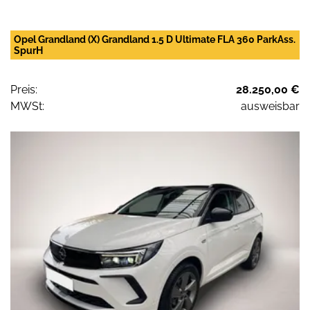
Opel Grandland (X) Grandland 1.5 D Ultimate FLA 360 ParkAss.
SpurH
Preis:
28.250,00 €
MWSt:
ausweisbar