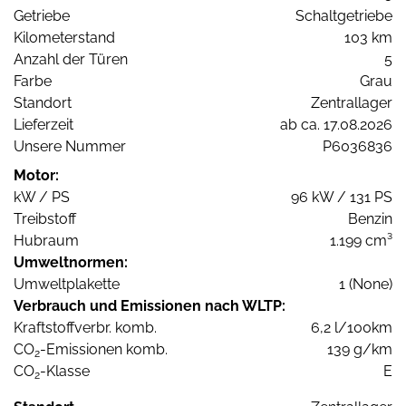
Getriebe
Schaltgetriebe
Kilometerstand
103 km
Anzahl der Türen
5
Farbe
Grau
Standort
Zentrallager
Lieferzeit
ab ca. 17.08.2026
Unsere Nummer
P6036836
Motor:
kW / PS
96 kW / 131 PS
Treibstoff
Benzin
Hubraum
1.199 cm³
Umweltnormen:
Umweltplakette
1 (None)
Verbrauch und Emissionen nach WLTP:
Kraftstoffverbr. komb.
6,2 l/100km
CO
-Emissionen komb.
139 g/km
2
CO
-Klasse
E
2