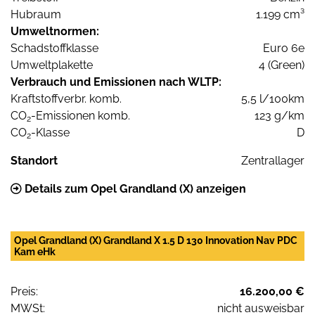
Hubraum
1.199 cm³
Umweltnormen:
Schadstoffklasse
Euro 6e
Umweltplakette
4 (Green)
Verbrauch und Emissionen nach WLTP:
Kraftstoffverbr. komb.
5,5 l/100km
CO
-Emissionen komb.
123 g/km
2
CO
-Klasse
D
2
Standort
Zentrallager
Details zum Opel Grandland (X) anzeigen
Opel Grandland (X) Grandland X 1.5 D 130 Innovation Nav PDC
Kam eHk
Preis:
16.200,00 €
MWSt:
nicht ausweisbar