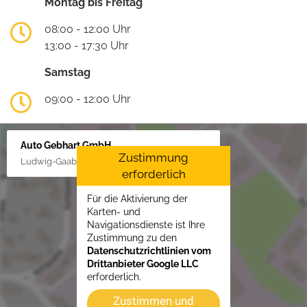
Montag bis Freitag
08:00 - 12:00 Uhr
13:00 - 17:30 Uhr
Samstag
09:00 - 12:00 Uhr
Auto Gebhart GmbH
Zustimmung
Ludwig-Gaab-Str. 4, 88427 Bad Schussenried
erforderlich
Für die Aktivierung der
Karten- und
Navigationsdienste ist Ihre
Zustimmung zu den
Datenschutzrichtlinien vom
Drittanbieter Google LLC
erforderlich.
Zustimmen und