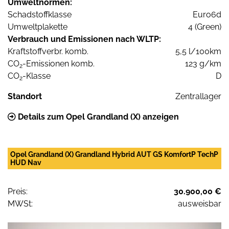
Umweltnormen:
Schadstoffklasse
Euro6d
Umweltplakette
4 (Green)
Verbrauch und Emissionen nach WLTP:
Kraftstoffverbr. komb.
5,5 l/100km
CO
-Emissionen komb.
123 g/km
2
CO
-Klasse
D
2
Standort
Zentrallager
Details zum Opel Grandland (X) anzeigen
Opel Grandland (X) Grandland Hybrid AUT GS KomfortP TechP
HUD Nav
Preis:
30.900,00 €
MWSt:
ausweisbar