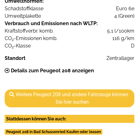
Umweltnormen:
Schadstoffklasse
Euro 6e
Umweltplakette
4 (Green)
Verbrauch und Emissionen nach WLTP:
Kraftstoffverbr. komb.
5,1 l/100km
CO
-Emissionen komb.
116 g/km
2
CO
-Klasse
D
2
Standort
Zentrallager
Details zum Peugeot 208 anzeigen
Weitere Peugeot 208 und andere Fahrzeuge können
Sie hier suchen
Stattdessen können Sie auch:
Peugeot 208 in Bad Schussenried Kaufen oder leasen