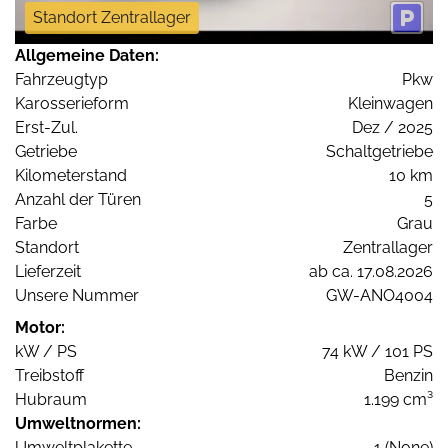
Standort Zentrallager
Allgemeine Daten:
Fahrzeugtyp
Pkw
Karosserieform
Kleinwagen
Erst-Zul.
Dez / 2025
Getriebe
Schaltgetriebe
Kilometerstand
10 km
Anzahl der Türen
5
Farbe
Grau
Standort
Zentrallager
Lieferzeit
ab ca. 17.08.2026
Unsere Nummer
GW-ANO4004
Motor:
kW / PS
74 kW / 101 PS
Treibstoff
Benzin
Hubraum
1.199 cm³
Umweltnormen:
Umweltplakette
1 (None)