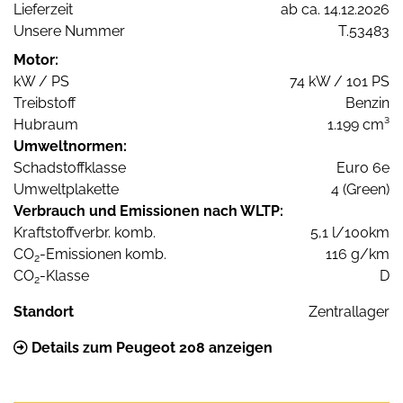
Lieferzeit
ab ca. 14.12.2026
Unsere Nummer
T.53483
Motor:
kW / PS
74 kW / 101 PS
Treibstoff
Benzin
Hubraum
1.199 cm³
Umweltnormen:
Schadstoffklasse
Euro 6e
Umweltplakette
4 (Green)
Verbrauch und Emissionen nach WLTP:
Kraftstoffverbr. komb.
5,1 l/100km
CO
-Emissionen komb.
116 g/km
2
CO
-Klasse
D
2
Standort
Zentrallager
Details zum Peugeot 208 anzeigen