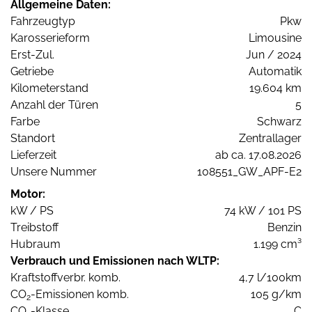
Allgemeine Daten:
Fahrzeugtyp
Pkw
Karosserieform
Limousine
Erst-Zul.
Jun / 2024
Getriebe
Automatik
Kilometerstand
19.604 km
Anzahl der Türen
5
Farbe
Schwarz
Standort
Zentrallager
Lieferzeit
ab ca. 17.08.2026
Unsere Nummer
108551_GW_APF-E2
Motor:
kW / PS
74 kW / 101 PS
Treibstoff
Benzin
Hubraum
1.199 cm³
Verbrauch und Emissionen nach WLTP:
Kraftstoffverbr. komb.
4,7 l/100km
CO
-Emissionen komb.
105 g/km
2
CO
-Klasse
C