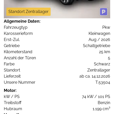
Standort Zentrallager
Allgemeine Daten:
Fahrzeugtyp
Pkw
Karosserieform
Kleinwagen
Erst-Zul.
Aug / 2026
Getriebe
Schaltgetriebe
Kilometerstand
25 km
Anzahl der Türen
5
Farbe
Schwarz
Standort
Zentrallager
Lieferzeit
ab ca. 14.12.2026
Unsere Nummer
T.53504
Motor:
kW / PS
74 kW / 101 PS
Treibstoff
Benzin
Hubraum
1.199 cm³