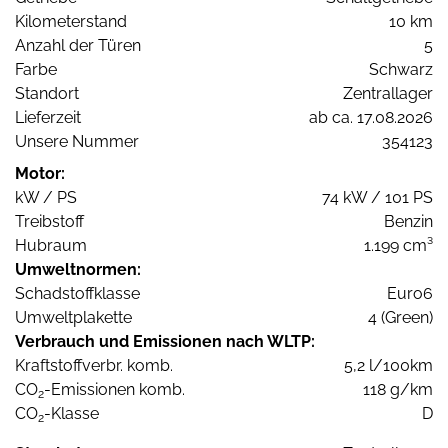
Kilometerstand
10 km
Anzahl der Türen
5
Farbe
Schwarz
Standort
Zentrallager
Lieferzeit
ab ca. 17.08.2026
Unsere Nummer
354123
Motor:
kW / PS
74 kW / 101 PS
Treibstoff
Benzin
Hubraum
1.199 cm³
Umweltnormen:
Schadstoffklasse
Euro6
Umweltplakette
4 (Green)
Verbrauch und Emissionen nach WLTP:
Kraftstoffverbr. komb.
5,2 l/100km
CO
-Emissionen komb.
118 g/km
2
CO
-Klasse
D
2