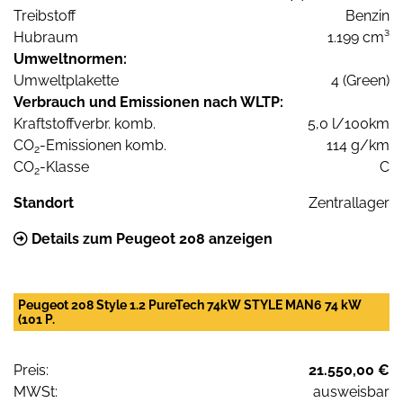
Treibstoff
Benzin
Hubraum
1.199 cm³
Umweltnormen:
Umweltplakette
4 (Green)
Verbrauch und Emissionen nach WLTP:
Kraftstoffverbr. komb.
5,0 l/100km
CO
-Emissionen komb.
114 g/km
2
CO
-Klasse
C
2
Standort
Zentrallager
Details zum Peugeot 208 anzeigen
Peugeot 208 Style 1.2 PureTech 74kW STYLE MAN6 74 kW
(101 P.
Preis:
21.550,00 €
MWSt:
ausweisbar