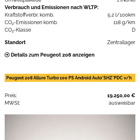
Verbrauch und Emissionen nach WLTP:
Kraftstoffverbr. komb.
5,2 l/100km
CO
-Emissionen komb.
118 g/km
2
CO
-Klasse
D
2
Standort
Zentrallager
Details zum Peugeot 208 anzeigen
Peugeot 208 Allure Turbo 100 PS Android Auto*SHZ*PDC v/h
Preis:
19.250,00 €
MWSt:
ausweisbar