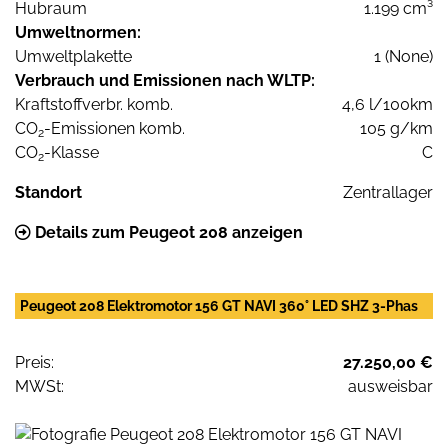
Hubraum
1.199 cm³
Umweltnormen:
Umweltplakette
1 (None)
Verbrauch und Emissionen nach WLTP:
Kraftstoffverbr. komb.
4,6 l/100km
CO
-Emissionen komb.
105 g/km
2
CO
-Klasse
C
2
Standort
Zentrallager
Details zum Peugeot 208 anzeigen
Peugeot 208 Elektromotor 156 GT NAVI 360° LED SHZ 3-Phas
Preis:
27.250,00 €
MWSt:
ausweisbar