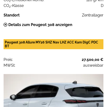
2
CO
-Klasse
D
2
Standort
Zentrallager
Details zum Peugeot 308 anzeigen
Peugeot 308 Allure MY26 SHZ Nav LHZ ACC Kam DigC PDC
BT
Preis:
27.500,00 €
MWSt:
ausweisbar