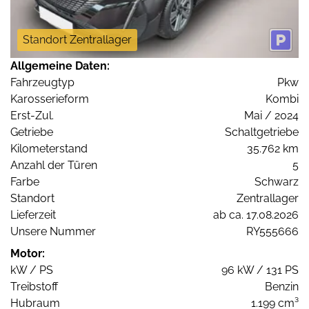
Standort Zentrallager
Allgemeine Daten:
Fahrzeugtyp
Pkw
Karosserieform
Kombi
Erst-Zul.
Mai / 2024
Getriebe
Schaltgetriebe
Kilometerstand
35.762 km
Anzahl der Türen
5
Farbe
Schwarz
Standort
Zentrallager
Lieferzeit
ab ca. 17.08.2026
Unsere Nummer
RY555666
Motor:
kW / PS
96 kW / 131 PS
Treibstoff
Benzin
Hubraum
1.199 cm³