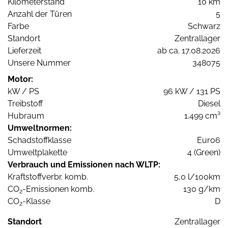
Kilometerstand
10 km
Anzahl der Türen
5
Farbe
Schwarz
Standort
Zentrallager
Lieferzeit
ab ca. 17.08.2026
Unsere Nummer
348075
Motor:
kW / PS
96 kW / 131 PS
Treibstoff
Diesel
Hubraum
1.499 cm³
Umweltnormen:
Schadstoffklasse
Euro6
Umweltplakette
4 (Green)
Verbrauch und Emissionen nach WLTP:
Kraftstoffverbr. komb.
5,0 l/100km
CO
-Emissionen komb.
130 g/km
2
CO
-Klasse
D
2
Standort
Zentrallager