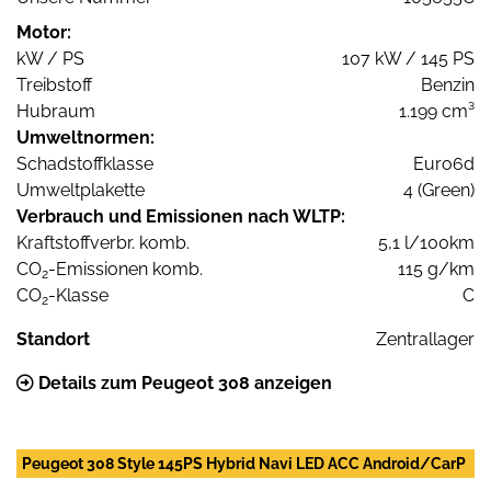
Motor:
kW / PS
107 kW / 145 PS
Treibstoff
Benzin
Hubraum
1.199 cm³
Umweltnormen:
Schadstoffklasse
Euro6d
Umweltplakette
4 (Green)
Verbrauch und Emissionen nach WLTP:
Kraftstoffverbr. komb.
5,1 l/100km
CO
-Emissionen komb.
115 g/km
2
CO
-Klasse
C
2
Standort
Zentrallager
Details zum Peugeot 308 anzeigen
Peugeot 308 Style 145PS Hybrid Navi LED ACC Android/CarP