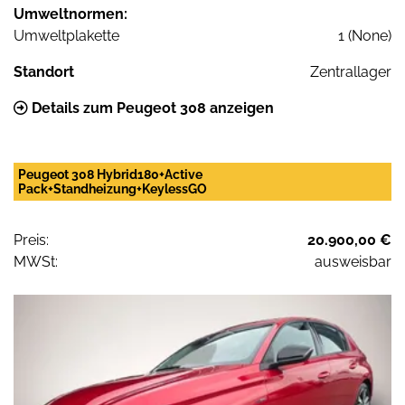
Umweltnormen:
Umweltplakette
1 (None)
Standort
Zentrallager
Details zum Peugeot 308 anzeigen
Peugeot 308 Hybrid180+Active
Pack+Standheizung+KeylessGO
Preis:
20.900,00 €
MWSt:
ausweisbar