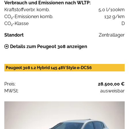
Verbrauch und Emissionen nach WLTP:
Kraftstoffverbr. komb.
5,0 l/100km
CO
-Emissionen komb.
132 g/km
2
CO
-Klasse
D
2
Standort
Zentrallager
Details zum Peugeot 308 anzeigen
Peugeot 308 1.2 Hybrid 145 48V Style e-DCS6
Preis:
28.500,00 €
MWSt:
ausweisbar