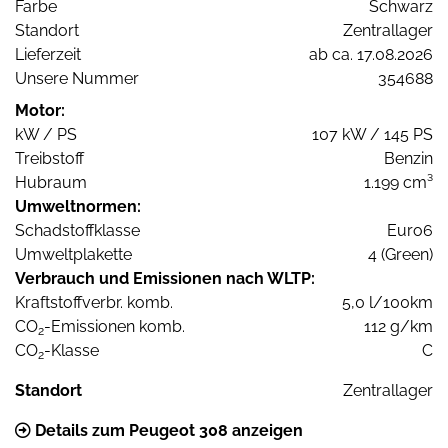
Farbe
Schwarz
Standort
Zentrallager
Lieferzeit
ab ca. 17.08.2026
Unsere Nummer
354688
Motor:
kW / PS
107 kW / 145 PS
Treibstoff
Benzin
Hubraum
1.199 cm³
Umweltnormen:
Schadstoffklasse
Euro6
Umweltplakette
4 (Green)
Verbrauch und Emissionen nach WLTP:
Kraftstoffverbr. komb.
5,0 l/100km
CO
-Emissionen komb.
112 g/km
2
CO
-Klasse
C
2
Standort
Zentrallager
Details zum Peugeot 308 anzeigen