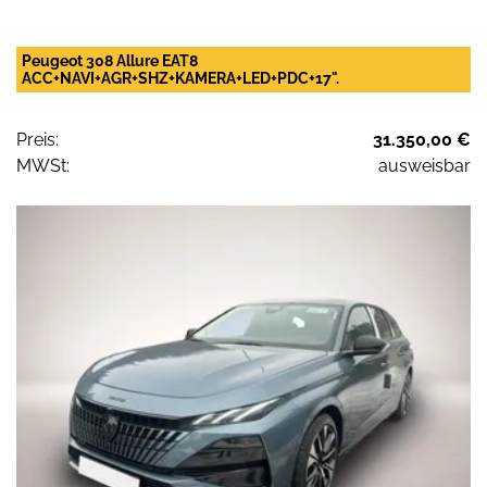
Peugeot 308 Allure EAT8
ACC+NAVI+AGR+SHZ+KAMERA+LED+PDC+17".
Preis:
31.350,00 €
MWSt:
ausweisbar