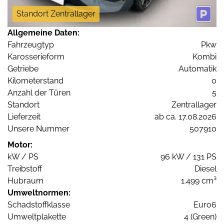
Standort Zentrallager
Allgemeine Daten:
Fahrzeugtyp
Pkw
Karosserieform
Kombi
Getriebe
Automatik
Kilometerstand
0
Anzahl der Türen
5
Standort
Zentrallager
Lieferzeit
ab ca. 17.08.2026
Unsere Nummer
507910
Motor:
kW / PS
96 kW / 131 PS
Treibstoff
Diesel
Hubraum
1.499 cm³
Umweltnormen:
Schadstoffklasse
Euro6
Umweltplakette
4 (Green)