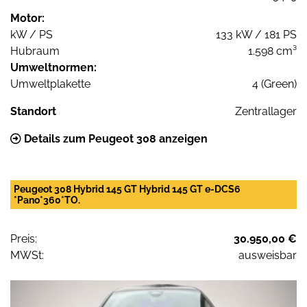
Motor:
kW / PS
133 kW / 181 PS
Hubraum
1.598 cm³
Umweltnormen:
Umweltplakette
4 (Green)
Standort
Zentrallager
Details zum Peugeot 308 anzeigen
Peugeot 308 Hybrid 145 GT Hybrid 145 GT e-DCS6
*Pano*360*TO.
Preis:
30.950,00 €
MWSt:
ausweisbar