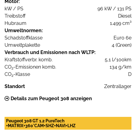
Motor:
kW / PS
96 kW / 131 PS
Treibstoff
Diesel
Hubraum
1.499 cm³
Umweltnormen:
Schadstoffklasse
Euro 6e
Umweltplakette
4 (Green)
Verbrauch und Emissionen nach WLTP:
Kraftstoffverbr. komb.
5,1 l/100km
CO
-Emissionen komb.
134 g/km
2
CO
-Klasse
D
2
Standort
Zentrallager
Details zum Peugeot 308 anzeigen
Peugeot 308 GT 1.2 PureTech
+MATRIX+360°CAM+SHZ+NAVI+LHZ