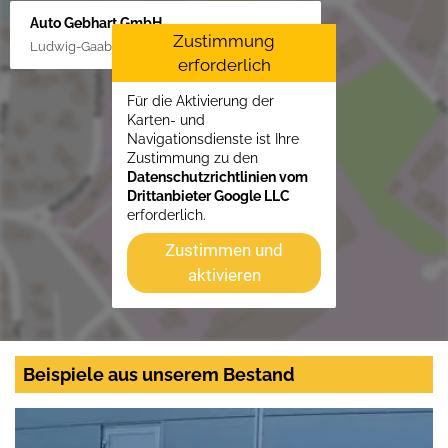
Auto Gebhart GmbH
Zustimmung
Ludwig-Gaab-Str. 4, 88427 Bad Schussenried
erforderlich
Für die Aktivierung der
Karten- und
Navigationsdienste ist Ihre
Zustimmung zu den
Datenschutzrichtlinien vom
Drittanbieter Google LLC
erforderlich.
Zustimmen und
aktivieren
Beispiele aus unserem Bestand