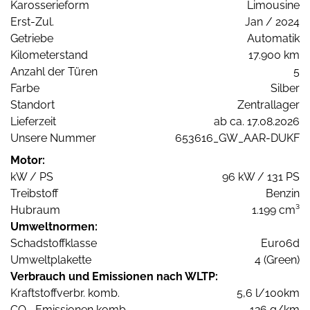
Karosserieform
Limousine
Erst-Zul.
Jan / 2024
Getriebe
Automatik
Kilometerstand
17.900 km
Anzahl der Türen
5
Farbe
Silber
Standort
Zentrallager
Lieferzeit
ab ca. 17.08.2026
Unsere Nummer
653616_GW_AAR-DUKF
Motor:
kW / PS
96 kW / 131 PS
Treibstoff
Benzin
Hubraum
1.199 cm³
Umweltnormen:
Schadstoffklasse
Euro6d
Umweltplakette
4 (Green)
Verbrauch und Emissionen nach WLTP:
Kraftstoffverbr. komb.
5,6 l/100km
CO
-Emissionen komb.
126 g/km