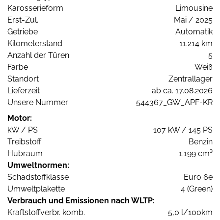
Karosserieform
Limousine
Erst-Zul.
Mai / 2025
Getriebe
Automatik
Kilometerstand
11.214 km
Anzahl der Türen
5
Farbe
Weiß
Standort
Zentrallager
Lieferzeit
ab ca. 17.08.2026
Unsere Nummer
544367_GW_APF-KR
Motor:
kW / PS
107 kW / 145 PS
Treibstoff
Benzin
Hubraum
1.199 cm³
Umweltnormen:
Schadstoffklasse
Euro 6e
Umweltplakette
4 (Green)
Verbrauch und Emissionen nach WLTP:
Kraftstoffverbr. komb.
5,0 l/100km