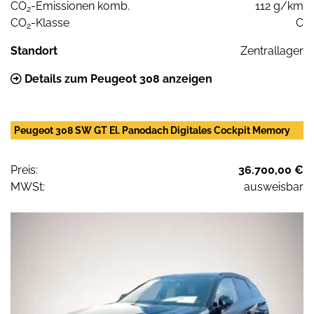
CO
-Emissionen komb.
112 g/km
2
CO
-Klasse
C
2
Standort
Zentrallager
Details zum Peugeot 308 anzeigen
Peugeot 308 SW GT El. Panodach Digitales Cockpit Memory
Preis:
36.700,00 €
MWSt:
ausweisbar