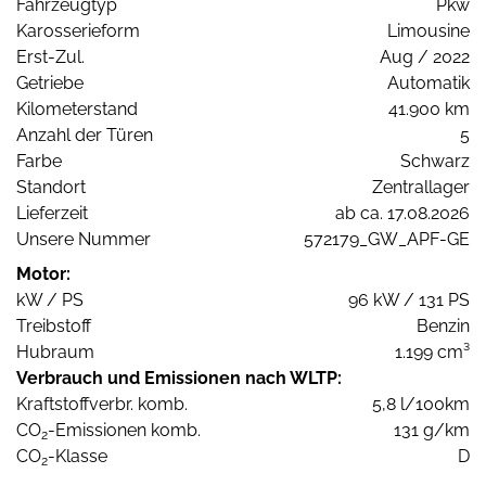
Fahrzeugtyp
Pkw
Karosserieform
Limousine
Erst-Zul.
Aug / 2022
Getriebe
Automatik
Kilometerstand
41.900 km
Anzahl der Türen
5
Farbe
Schwarz
Standort
Zentrallager
Lieferzeit
ab ca. 17.08.2026
Unsere Nummer
572179_GW_APF-GE
Motor:
kW / PS
96 kW / 131 PS
Treibstoff
Benzin
Hubraum
1.199 cm³
Verbrauch und Emissionen nach WLTP:
Kraftstoffverbr. komb.
5,8 l/100km
CO
-Emissionen komb.
131 g/km
2
CO
-Klasse
D
2