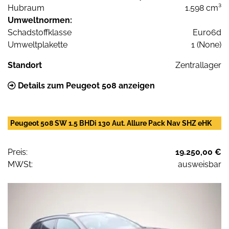
Hubraum
1.598 cm³
Umweltnormen:
Schadstoffklasse
Euro6d
Umweltplakette
1 (None)
Standort
Zentrallager
Details zum Peugeot 508 anzeigen
Peugeot 508 SW 1.5 BHDi 130 Aut. Allure Pack Nav SHZ eHK
Preis:
19.250,00 €
MWSt:
ausweisbar