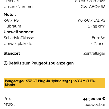
Lieferzeit
ab ca. 17.08.2026
Unsere Nummer
GW-ABO1168
Motor:
kW / PS
96 kW / 131 PS
Hubraum
1.499 cm³
Umweltnormen:
Schadstoffklasse
Euro6d
Umweltplakette
1 (None)
Standort
Zentrallager
Details zum Peugeot 508 anzeigen
Peugeot 508 SW GT Plug-In Hybrid 225/360°CAM/LED-
Matrix
Preis:
44.300,00 €
MWSt:
ausweisbar