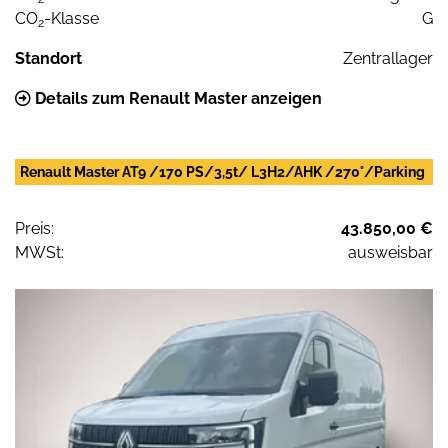
CO
-Klasse
G
2
Standort
Zentrallager
Details zum Renault Master anzeigen
Renault Master AT9 /170 PS/3,5t/ L3H2/AHK /270°/Parking
Preis:
43.850,00 €
MWSt:
ausweisbar