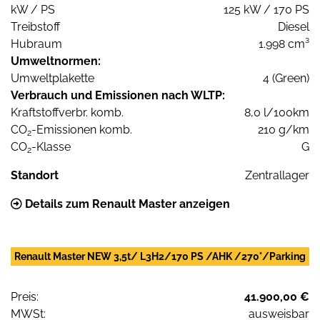
kW / PS
125 kW / 170 PS
Treibstoff
Diesel
Hubraum
1.998 cm³
Umweltnormen:
Umweltplakette
4 (Green)
Verbrauch und Emissionen nach WLTP:
Kraftstoffverbr. komb.
8,0 l/100km
CO
-Emissionen komb.
210 g/km
2
CO
-Klasse
G
2
Standort
Zentrallager
Details zum Renault Master anzeigen
Renault Master NEW 3,5t/ L3H2/170 PS /AHK /270°/Parking
Preis:
41.900,00 €
MWSt:
ausweisbar