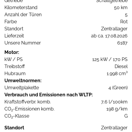
Getriebe
Schaltgetriebe
Kilometerstand
50 km
Anzahl der Türen
5
Farbe
Rot
Standort
Zentrallager
Lieferzeit
ab ca. 17.08.2026
Unsere Nummer
6187
Motor:
kW / PS
125 kW / 170 PS
Treibstoff
Diesel
Hubraum
1.998 cm³
Umweltnormen:
Umweltplakette
4 (Green)
Verbrauch und Emissionen nach WLTP:
Kraftstoffverbr. komb.
7,6 l/100km
CO
-Emissionen komb.
198 g/km
2
CO
-Klasse
G
2
Standort
Zentrallager