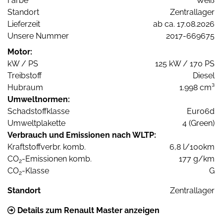
Farbe
Weiß
Standort
Zentrallager
Lieferzeit
ab ca. 17.08.2026
Unsere Nummer
2017-669675
Motor:
kW / PS
125 kW / 170 PS
Treibstoff
Diesel
Hubraum
1.998 cm³
Umweltnormen:
Schadstoffklasse
Euro6d
Umweltplakette
4 (Green)
Verbrauch und Emissionen nach WLTP:
Kraftstoffverbr. komb.
6,8 l/100km
CO
-Emissionen komb.
177 g/km
2
CO
-Klasse
G
2
Standort
Zentrallager
Details zum Renault Master anzeigen