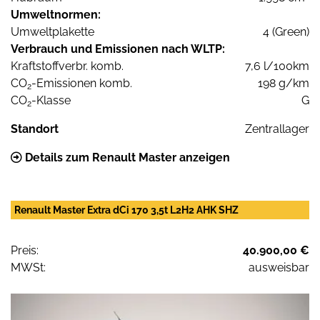
Umweltnormen:
Umweltplakette
4 (Green)
Verbrauch und Emissionen nach WLTP:
Kraftstoffverbr. komb.
7,6 l/100km
CO
-Emissionen komb.
198 g/km
2
CO
-Klasse
G
2
Standort
Zentrallager
Details zum Renault Master anzeigen
Renault Master Extra dCi 170 3,5t L2H2 AHK SHZ
Preis:
40.900,00 €
MWSt:
ausweisbar