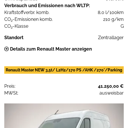
Verbrauch und Emissionen nach WLTP:
Kraftstoffverbr. komb.
8,0 l/100km
CO
-Emissionen komb.
210 g/km
2
CO
-Klasse
G
2
Standort
Zentrallager
Details zum Renault Master anzeigen
Renault Master NEW 3,5t/ L2H2/170 PS /AHK /270°/Parking
Preis:
41.250,00 €
MWSt:
ausweisbar