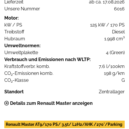
Lieferzeit
ab ca. 17.08.2026
Unsere Nummer
6016
Motor:
kW / PS
125 kW / 170 PS
Treibstoff
Diesel
Hubraum
1.998 cm³
Umweltnormen:
Umweltplakette
4 (Green)
Verbrauch und Emissionen nach WLTP:
Kraftstoffverbr. komb.
7,6 l/100km
CO
-Emissionen komb.
198 g/km
2
CO
-Klasse
G
2
Standort
Zentrallager
Details zum Renault Master anzeigen
Renault Master AT9/170 PS/ 3,5t/ L2H2/AHK /270°/Parking