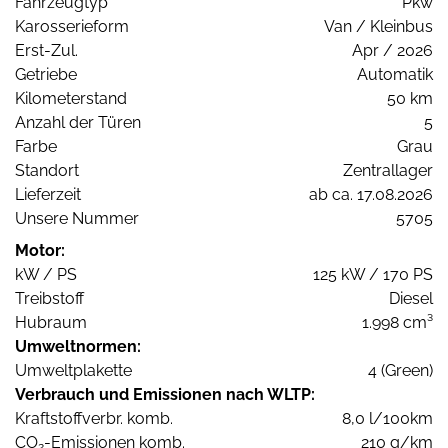
Fahrzeugtyp
Pkw
Karosserieform
Van / Kleinbus
Erst-Zul.
Apr / 2026
Getriebe
Automatik
Kilometerstand
50 km
Anzahl der Türen
5
Farbe
Grau
Standort
Zentrallager
Lieferzeit
ab ca. 17.08.2026
Unsere Nummer
5705
Motor:
kW / PS
125 kW / 170 PS
Treibstoff
Diesel
Hubraum
1.998 cm³
Umweltnormen:
Umweltplakette
4 (Green)
Verbrauch und Emissionen nach WLTP:
Kraftstoffverbr. komb.
8,0 l/100km
CO
-Emissionen komb.
210 g/km
2