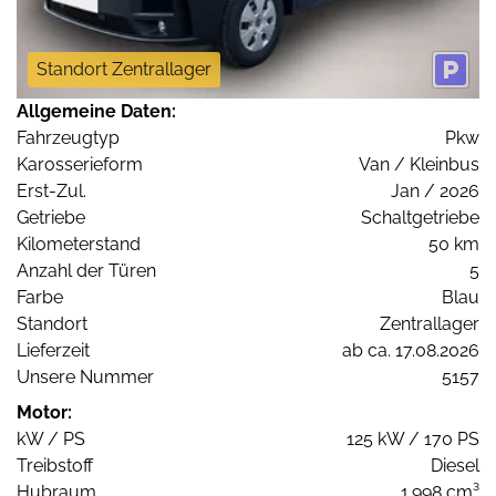
Standort Zentrallager
Allgemeine Daten:
Fahrzeugtyp
Pkw
Karosserieform
Van / Kleinbus
Erst-Zul.
Jan / 2026
Getriebe
Schaltgetriebe
Kilometerstand
50 km
Anzahl der Türen
5
Farbe
Blau
Standort
Zentrallager
Lieferzeit
ab ca. 17.08.2026
Unsere Nummer
5157
Motor:
kW / PS
125 kW / 170 PS
Treibstoff
Diesel
Hubraum
1.998 cm³