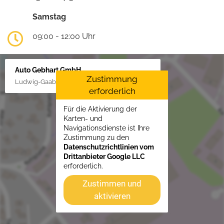
Samstag
09:00 - 12:00 Uhr
Auto Gebhart GmbH
Zustimmung
Ludwig-Gaab-Str. 4, 88427 Bad Schussenried
erforderlich
Für die Aktivierung der
Karten- und
Navigationsdienste ist Ihre
Zustimmung zu den
Datenschutzrichtlinien vom
Drittanbieter Google LLC
erforderlich.
Zustimmen und
aktivieren