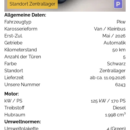
Standort Zentrallager
Allgemeine Daten:
Fahrzeugtyp
Pkw
Karosserieform
Van / Kleinbus
Erst-Zul.
Mai / 2026
Getriebe
Automatik
Kilometerstand
50 km
Anzahl der Türen
5
Farbe
Schwarz
Standort
Zentrallager
Lieferzeit
ab ca. 11.09.2026
Unsere Nummer
6243
Motor:
kW / PS
125 kW / 170 PS
Treibstoff
Diesel
Hubraum
1.998 cm³
Umweltnormen:
Umweltplakette
4 (Green)