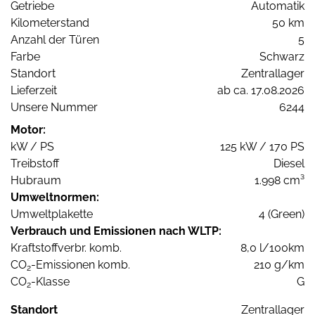
Getriebe
Automatik
Kilometerstand
50 km
Anzahl der Türen
5
Farbe
Schwarz
Standort
Zentrallager
Lieferzeit
ab ca. 17.08.2026
Unsere Nummer
6244
Motor:
kW / PS
125 kW / 170 PS
Treibstoff
Diesel
Hubraum
1.998 cm³
Umweltnormen:
Umweltplakette
4 (Green)
Verbrauch und Emissionen nach WLTP:
Kraftstoffverbr. komb.
8,0 l/100km
CO
-Emissionen komb.
210 g/km
2
CO
-Klasse
G
2
Standort
Zentrallager