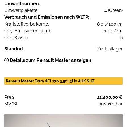
Umweltnormen:
Umweltplakette
4 (Green)
Verbrauch und Emissionen nach WLTP:
Kraftstoffverbr. komb.
8,0 l/100km
CO
-Emissionen komb.
210 g/km
2
CO
-Klasse
G
2
Standort
Zentrallager
Details zum Renault Master anzeigen
Renault Master Extra dCi 170 3,5t L3H2 AHK SHZ
Preis:
41.400,00 €
MWSt:
ausweisbar