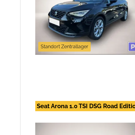
Standort Zentrallager
Seat Arona 1.0 TSI DSG Road Edit