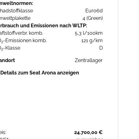
mweltnormen:
hadstoffklasse
Euro6d
weltplakette
4 (Green)
rbrauch und Emissionen nach WLTP:
aftstoffverbr. komb.
5,3 l/100km
O
-Emissionen komb.
121 g/km
2
O
-Klasse
D
2
andort
Zentrallager
Details zum Seat Arona anzeigen
eis:
24.700,00 €