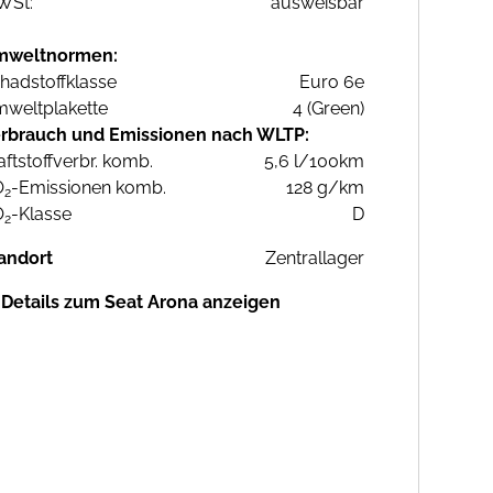
WSt:
ausweisbar
mweltnormen:
hadstoffklasse
Euro 6e
weltplakette
4 (Green)
rbrauch und Emissionen nach WLTP:
aftstoffverbr. komb.
5,6 l/100km
O
-Emissionen komb.
128 g/km
2
O
-Klasse
D
2
andort
Zentrallager
Details zum Seat Arona anzeigen