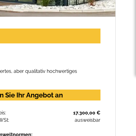
rtes, aber qualitativ hochwertiges
 Sie Ihr Angebot an
eis:
17.300,00 €
WSt:
ausweisbar
mweltnormen: