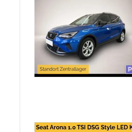
Standort Zentrallager
Seat Arona 1.0 TSI DSG Style LED