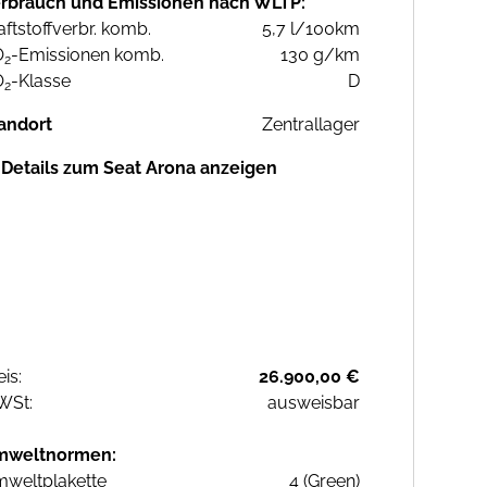
rbrauch und Emissionen nach WLTP:
aftstoffverbr. komb.
5,7 l/100km
O
-Emissionen komb.
130 g/km
2
O
-Klasse
D
2
andort
Zentrallager
Details zum Seat Arona anzeigen
eis:
26.900,00 €
WSt:
ausweisbar
mweltnormen:
weltplakette
4 (Green)