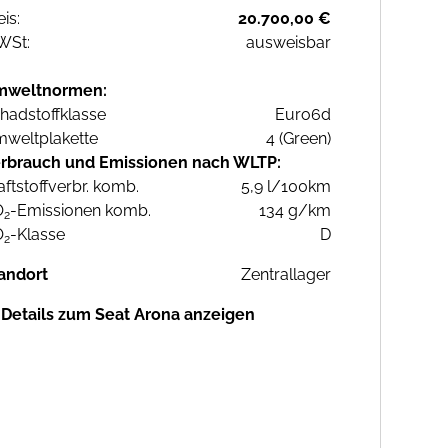
eis:
20.700,00 €
WSt:
ausweisbar
mweltnormen:
hadstoffklasse
Euro6d
weltplakette
4 (Green)
rbrauch und Emissionen nach WLTP:
aftstoffverbr. komb.
5,9 l/100km
O
-Emissionen komb.
134 g/km
2
O
-Klasse
D
2
andort
Zentrallager
Details zum Seat Arona anzeigen