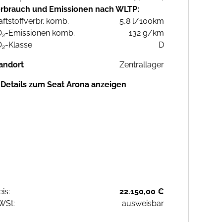
rbrauch und Emissionen nach WLTP:
aftstoffverbr. komb.
5,8 l/100km
O
-Emissionen komb.
132 g/km
2
O
-Klasse
D
2
andort
Zentrallager
Details zum Seat Arona anzeigen
eis:
22.150,00 €
WSt:
ausweisbar