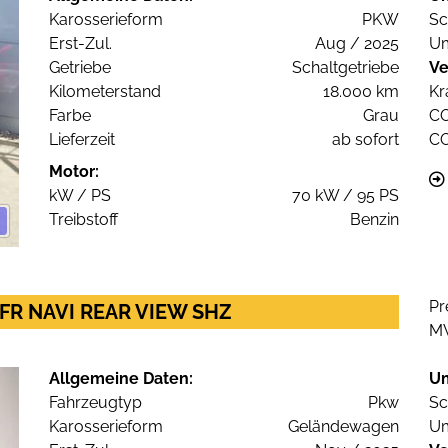
Karosserieform
PKW
Sc
Erst-Zul.
Aug / 2025
Um
Getriebe
Schaltgetriebe
Ve
Kilometerstand
18.000 km
Kr
Farbe
Grau
C
Lieferzeit
ab sofort
C
Motor:
kW / PS
70 kW / 95 PS
Treibstoff
Benzin
Pr
R FR NAVI REAR VIEW SHZ
M
Allgemeine Daten:
U
Fahrzeugtyp
Pkw
Sc
Karosserieform
Geländewagen
Um