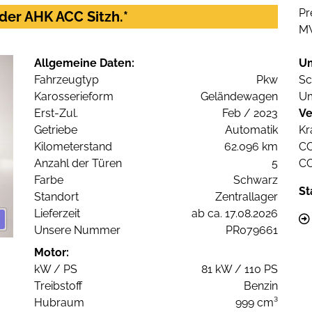
Pr
eder AHK ACC Sitzh.*
M
Allgemeine Daten:
U
Fahrzeugtyp
Pkw
Sc
Karosserieform
Geländewagen
Um
Erst-Zul.
Feb / 2023
Ve
Getriebe
Automatik
Kr
Kilometerstand
62.096 km
C
Anzahl der Türen
5
C
Farbe
Schwarz
St
Standort
Zentrallager
Lieferzeit
ab ca. 17.08.2026
Unsere Nummer
PR079661
Motor:
kW / PS
81 kW / 110 PS
Treibstoff
Benzin
Hubraum
999 cm³