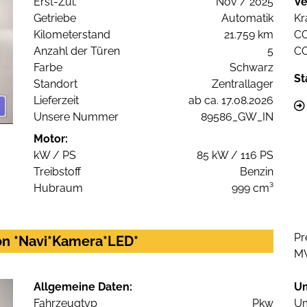
Erst-Zul.
Nov / 2025
Ve
Getriebe
Automatik
Kr
Kilometerstand
21.759 km
C
Anzahl der Türen
5
C
Farbe
Schwarz
St
Standort
Zentrallager
Lieferzeit
ab ca. 17.08.2026
Unsere Nummer
89586_GW_IN
Motor:
kW / PS
85 kW / 116 PS
Treibstoff
Benzin
Hubraum
999 cm³
Pr
ion *Navi*Kamera*LED*
M
Allgemeine Daten:
U
Fahrzeugtyp
Pkw
Um