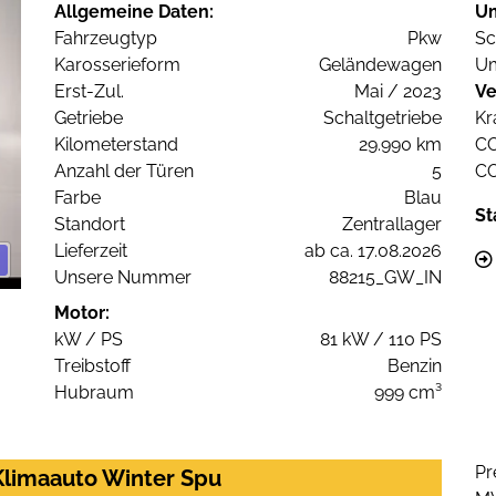
Allgemeine Daten:
U
Fahrzeugtyp
Pkw
Sc
Karosserieform
Geländewagen
Um
Erst-Zul.
Mai / 2023
Ve
Getriebe
Schaltgetriebe
Kr
Kilometerstand
29.990 km
C
Anzahl der Türen
5
C
Farbe
Blau
St
Standort
Zentrallager
Lieferzeit
ab ca. 17.08.2026
Unsere Nummer
88215_GW_IN
Motor:
kW / PS
81 kW / 110 PS
Treibstoff
Benzin
Hubraum
999 cm³
Pr
 Klimaauto Winter Spu