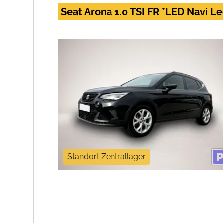
Seat Arona 1.0 TSI FR *LED Navi L
Standort Zentrallager