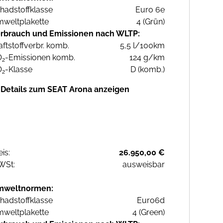
hadstoffklasse
Euro 6e
weltplakette
4 (Grün)
rbrauch und Emissionen nach WLTP:
aftstoffverbr. komb.
5,5 l/100km
O
-Emissionen komb.
124 g/km
2
O
-Klasse
D (komb.)
2
Details zum SEAT Arona anzeigen
eis:
26.950,00 €
WSt:
ausweisbar
mweltnormen:
hadstoffklasse
Euro6d
weltplakette
4 (Green)