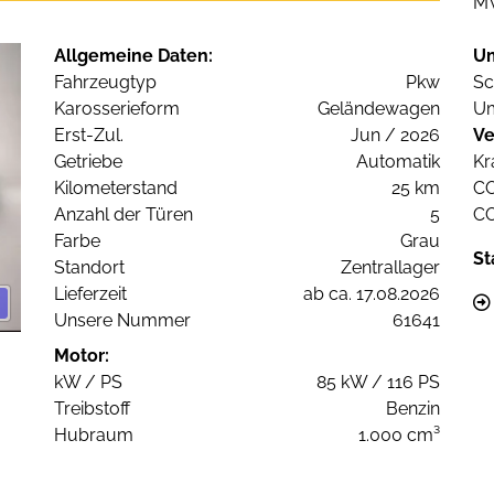
M
Allgemeine Daten:
U
Fahrzeugtyp
Pkw
Sc
Karosserieform
Geländewagen
Um
Erst-Zul.
Jun / 2026
Ve
Getriebe
Automatik
Kr
Kilometerstand
25 km
C
Anzahl der Türen
5
C
Farbe
Grau
St
Standort
Zentrallager
Lieferzeit
ab ca. 17.08.2026
Unsere Nummer
61641
Motor:
kW / PS
85 kW / 116 PS
Treibstoff
Benzin
Hubraum
1.000 cm³