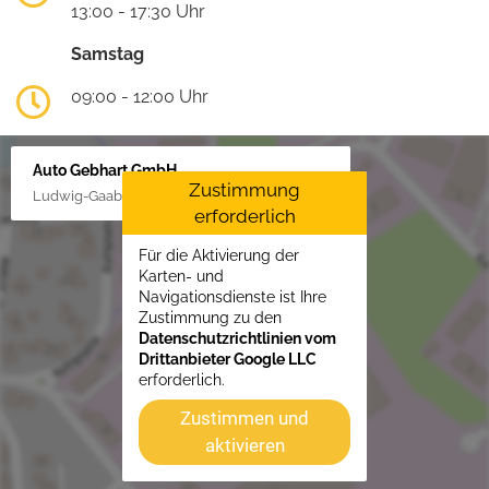
13:00 - 17:30 Uhr
Samstag
09:00 - 12:00 Uhr
Auto Gebhart GmbH
Zustimmung
Ludwig-Gaab-Str. 4, 88427 Bad Schussenried
erforderlich
Für die Aktivierung der
Karten- und
Navigationsdienste ist Ihre
Zustimmung zu den
Datenschutzrichtlinien vom
Drittanbieter Google LLC
erforderlich.
Zustimmen und
aktivieren