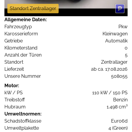
Standort Zentrallager
Allgemeine Daten:
Fahrzeugtyp
Pkw
Karosserieform
Kleinwagen
Getriebe
Automatik
Kilometerstand
0
Anzahl der Türen
5
Standort
Zentrallager
Lieferzeit
ab ca. 17.08.2026
Unsere Nummer
508055
Motor:
kW / PS
110 kW / 150 PS
Treibstoff
Benzin
Hubraum
1.498 cm³
Umweltnormen:
Schadstoffklasse
Euro6d
Umweltplakette
4 (Green)