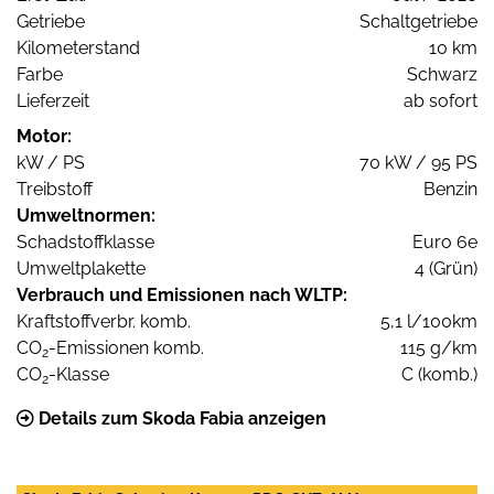
Getriebe
Schaltgetriebe
Kilometerstand
10 km
Farbe
Schwarz
Lieferzeit
ab sofort
Motor:
kW / PS
70 kW / 95 PS
Treibstoff
Benzin
Umweltnormen:
Schadstoffklasse
Euro 6e
Umweltplakette
4 (Grün)
Verbrauch und Emissionen nach WLTP:
Kraftstoffverbr. komb.
5,1 l/100km
CO
-Emissionen komb.
115 g/km
2
CO
-Klasse
C (komb.)
2
Details zum Skoda Fabia anzeigen