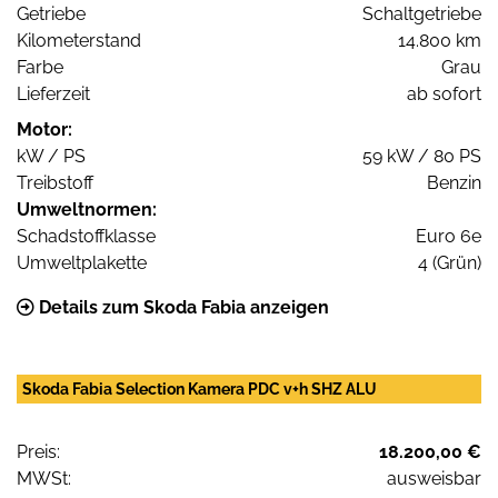
Getriebe
Schaltgetriebe
Kilometerstand
14.800 km
Farbe
Grau
Lieferzeit
ab sofort
Motor:
kW / PS
59 kW / 80 PS
Treibstoff
Benzin
Umweltnormen:
Schadstoffklasse
Euro 6e
Umweltplakette
4 (Grün)
Details zum Skoda Fabia anzeigen
Skoda Fabia Selection Kamera PDC v+h SHZ ALU
Preis:
18.200,00 €
MWSt:
ausweisbar