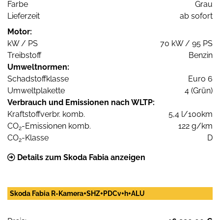
Farbe
Grau
Lieferzeit
ab sofort
Motor:
kW / PS
70 kW / 95 PS
Treibstoff
Benzin
Umweltnormen:
Schadstoffklasse
Euro 6
Umweltplakette
4 (Grün)
Verbrauch und Emissionen nach WLTP:
Kraftstoffverbr. komb.
5,4 l/100km
CO
-Emissionen komb.
122 g/km
2
CO
-Klasse
D
2
Details zum Skoda Fabia anzeigen
Skoda Fabia R-Kamera+SHZ+PDCv+h+ALU