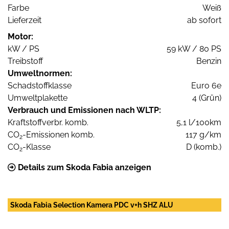
Farbe
Weiß
Lieferzeit
ab sofort
Motor:
kW / PS
59 kW / 80 PS
Treibstoff
Benzin
Umweltnormen:
Schadstoffklasse
Euro 6e
Umweltplakette
4 (Grün)
Verbrauch und Emissionen nach WLTP:
Kraftstoffverbr. komb.
5,1 l/100km
CO
-Emissionen komb.
117 g/km
2
CO
-Klasse
D (komb.)
2
Details zum Skoda Fabia anzeigen
Skoda Fabia Selection Kamera PDC v+h SHZ ALU