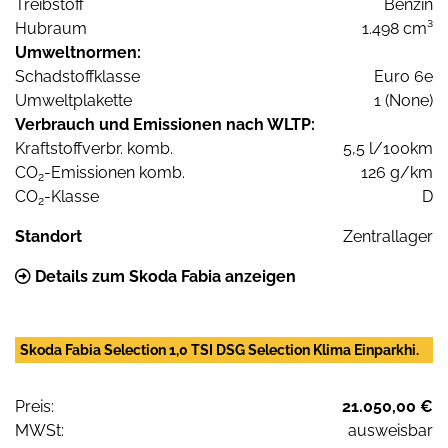
Treibstoff
Benzin
Hubraum
1.498 cm³
Umweltnormen:
Schadstoffklasse
Euro 6e
Umweltplakette
1 (None)
Verbrauch und Emissionen nach WLTP:
Kraftstoffverbr. komb.
5,5 l/100km
CO
-Emissionen komb.
126 g/km
2
CO
-Klasse
D
2
Standort
Zentrallager
Details zum Skoda Fabia anzeigen
Skoda Fabia Selection 1,0 TSI DSG Selection Klima Einparkhi.
Preis:
21.050,00 €
MWSt:
ausweisbar