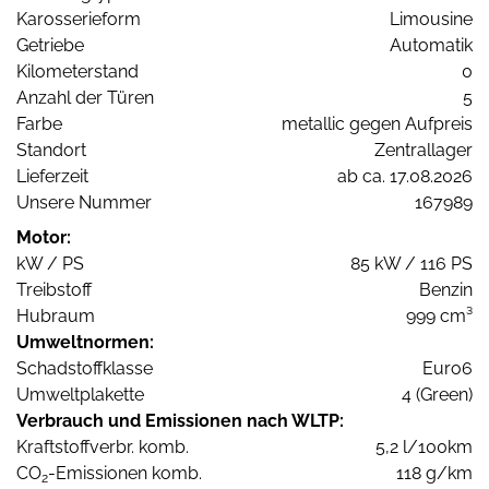
Karosserieform
Limousine
Getriebe
Automatik
Kilometerstand
0
Anzahl der Türen
5
Farbe
metallic gegen Aufpreis
Standort
Zentrallager
Lieferzeit
ab ca. 17.08.2026
Unsere Nummer
167989
Motor:
kW / PS
85 kW / 116 PS
Treibstoff
Benzin
Hubraum
999 cm³
Umweltnormen:
Schadstoffklasse
Euro6
Umweltplakette
4 (Green)
Verbrauch und Emissionen nach WLTP:
Kraftstoffverbr. komb.
5,2 l/100km
CO
-Emissionen komb.
118 g/km
2