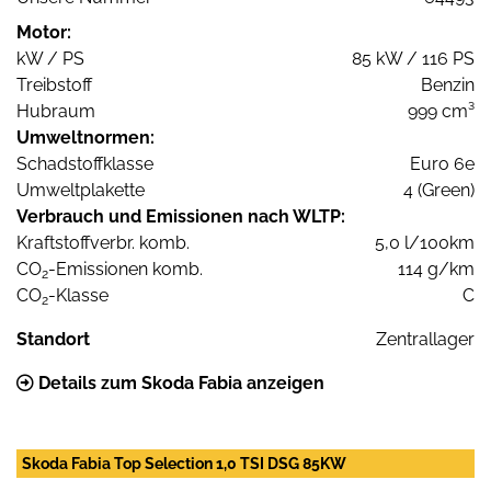
Motor:
kW / PS
85 kW / 116 PS
Treibstoff
Benzin
Hubraum
999 cm³
Umweltnormen:
Schadstoffklasse
Euro 6e
Umweltplakette
4 (Green)
Verbrauch und Emissionen nach WLTP:
Kraftstoffverbr. komb.
5,0 l/100km
CO
-Emissionen komb.
114 g/km
2
CO
-Klasse
C
2
Standort
Zentrallager
Details zum Skoda Fabia anzeigen
Skoda Fabia Top Selection 1,0 TSI DSG 85KW