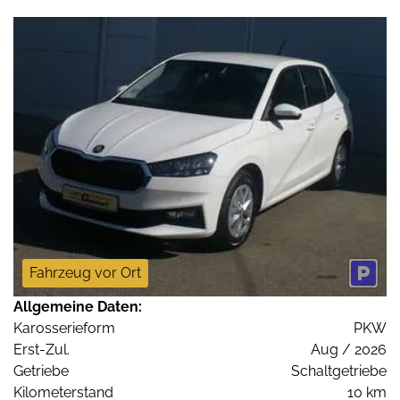
Fahrzeug vor Ort
Allgemeine Daten:
Karosserieform
PKW
Erst-Zul.
Aug / 2026
Getriebe
Schaltgetriebe
Kilometerstand
10 km