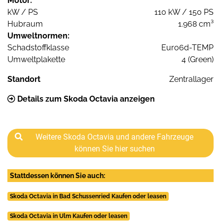
Motor:
kW / PS
110 kW / 150 PS
Hubraum
1.968 cm³
Umweltnormen:
Schadstoffklasse
Euro6d-TEMP
Umweltplakette
4 (Green)
Standort
Zentrallager
Details zum Skoda Octavia anzeigen
Weitere Skoda Octavia und andere Fahrzeuge
können Sie hier suchen
Stattdessen können Sie auch:
Skoda Octavia in Bad Schussenried Kaufen oder leasen
Skoda Octavia in Ulm Kaufen oder leasen