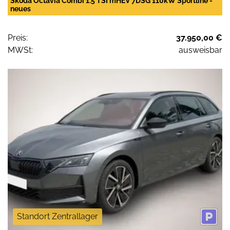
Skoda Octavia Combi 1.5 TSI mHEV 7DSG 110kW Sportline -
neues
Preis:
37.950,00 €
MWSt:
ausweisbar
Standort Zentrallager