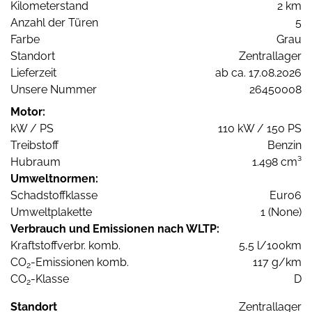
Kilometerstand
2 km
Anzahl der Türen
5
Farbe
Grau
Standort
Zentrallager
Lieferzeit
ab ca. 17.08.2026
Unsere Nummer
26450008
Motor:
kW / PS
110 kW / 150 PS
Treibstoff
Benzin
Hubraum
1.498 cm³
Umweltnormen:
Schadstoffklasse
Euro6
Umweltplakette
1 (None)
Verbrauch und Emissionen nach WLTP:
Kraftstoffverbr. komb.
5,5 l/100km
CO
-Emissionen komb.
117 g/km
2
CO
-Klasse
D
2
Standort
Zentrallager