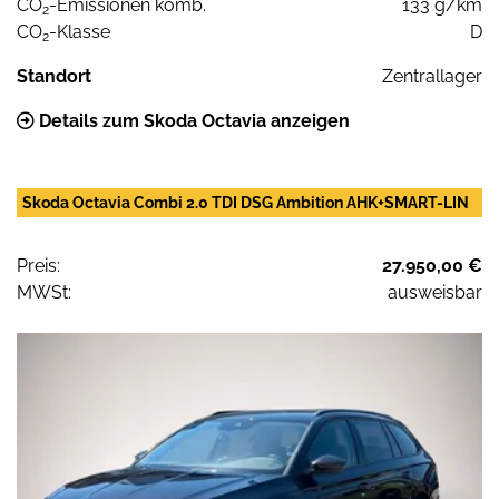
CO
-Emissionen komb.
133 g/km
2
CO
-Klasse
D
2
Standort
Zentrallager
Details zum Skoda Octavia anzeigen
Skoda Octavia Combi 2.0 TDI DSG Ambition AHK+SMART-LIN
Preis:
27.950,00 €
MWSt:
ausweisbar