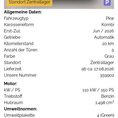
Standort Zentrallager
Allgemeine Daten:
Fahrzeugtyp
Pkw
Karosserieform
Kombi
Erst-Zul.
Jun / 2026
Getriebe
Automatik
Kilometerstand
20 km
Anzahl der Türen
5
Farbe
Grau
Standort
Zentrallager
Lieferzeit
ab ca. 17.08.2026
Unsere Nummer
359902
Motor:
kW / PS
110 kW / 150 PS
Treibstoff
Benzin
Hubraum
1.498 cm³
Umweltnormen:
Umweltplakette
4 (Green)