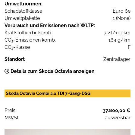
Umweltnormen:
Schadstoffklasse
Euro 6e
Umweltplakette
1 (None)
Verbrauch und Emissionen nach WLTP:
Kraftstoffverbr. komb.
7,2 l/100km
CO
-Emissionen komb.
164 g/km
2
CO
-Klasse
F
2
Standort
Zentrallager
Details zum Skoda Octavia anzeigen
Skoda Octavia Combi 2.0 TDI 7-Gang-DSG
Preis:
37.800,00 €
MWSt:
ausweisbar