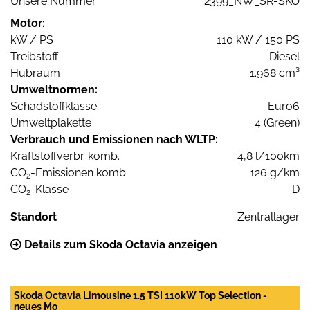
Unsere Nummer
2399_NW_SR-SKO
Motor:
kW / PS
110 kW / 150 PS
Treibstoff
Diesel
Hubraum
1.968 cm³
Umweltnormen:
Schadstoffklasse
Euro6
Umweltplakette
4 (Green)
Verbrauch und Emissionen nach WLTP:
Kraftstoffverbr. komb.
4,8 l/100km
CO
-Emissionen komb.
126 g/km
2
CO
-Klasse
D
2
Standort
Zentrallager
Details zum Skoda Octavia anzeigen
Skoda Octavia Limousine 1.5 TSI 110kW Top Selection -
neues Mo