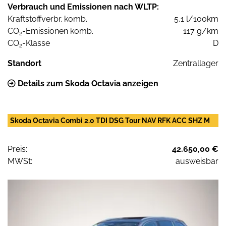
Verbrauch und Emissionen nach WLTP:
Kraftstoffverbr. komb.
5,1 l/100km
CO
-Emissionen komb.
117 g/km
2
CO
-Klasse
D
2
Standort
Zentrallager
Details zum Skoda Octavia anzeigen
Skoda Octavia Combi 2.0 TDI DSG Tour NAV RFK ACC SHZ M
Preis:
42.650,00 €
MWSt:
ausweisbar