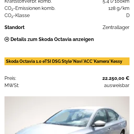
Kraftstoffverbr. komb.
5,4 l/100km
CO
-Emissionen komb.
128 g/km
2
CO
-Klasse
D
2
Standort
Zentrallager
Details zum Skoda Octavia anzeigen
Skoda Octavia 1.0 eTSI DSG Style*Navi*ACC*Kamera*Kessy
Preis:
22.250,00 €
MWSt:
ausweisbar