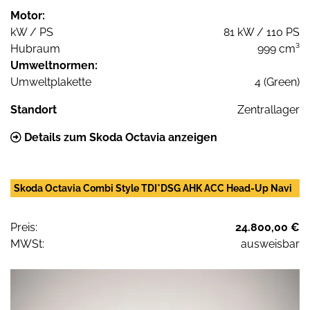
Motor:
kW / PS
81 kW / 110 PS
Hubraum
999 cm³
Umweltnormen:
Umweltplakette
4 (Green)
Standort
Zentrallager
Details zum Skoda Octavia anzeigen
Skoda Octavia Combi Style TDI*DSG AHK ACC Head-Up Navi
Preis:
24.800,00 €
MWSt:
ausweisbar