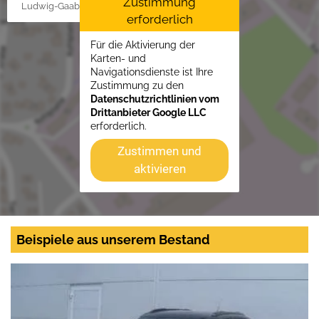
Zustimmung
Ludwig-Gaab-Str. 4, 88427 Bad Schussenried
erforderlich
Für die Aktivierung der
Karten- und
Navigationsdienste ist Ihre
Zustimmung zu den
Datenschutzrichtlinien vom
Drittanbieter Google LLC
erforderlich.
Zustimmen und
aktivieren
Beispiele aus unserem Bestand