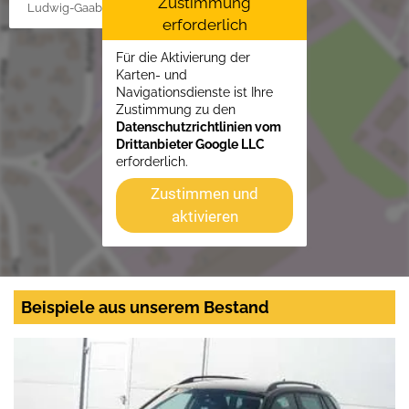
Zustimmung
Ludwig-Gaab-Str. 4, 88427 Bad Schussenried
erforderlich
Für die Aktivierung der
Karten- und
Navigationsdienste ist Ihre
Zustimmung zu den
Datenschutzrichtlinien vom
Drittanbieter Google LLC
erforderlich.
Zustimmen und
aktivieren
Beispiele aus unserem Bestand