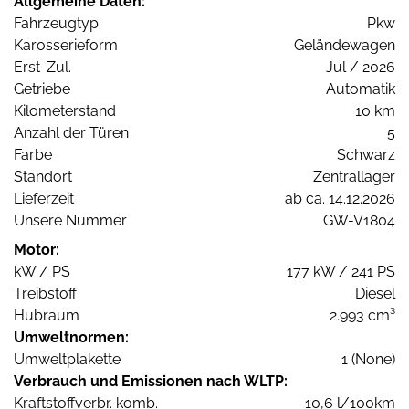
Allgemeine Daten:
Fahrzeugtyp
Pkw
Karosserieform
Geländewagen
Erst-Zul.
Jul / 2026
Getriebe
Automatik
Kilometerstand
10 km
Anzahl der Türen
5
Farbe
Schwarz
Standort
Zentrallager
Lieferzeit
ab ca. 14.12.2026
Unsere Nummer
GW-V1804
Motor:
kW / PS
177 kW / 241 PS
Treibstoff
Diesel
Hubraum
2.993 cm³
Umweltnormen:
Umweltplakette
1 (None)
Verbrauch und Emissionen nach WLTP:
Kraftstoffverbr. komb.
10,6 l/100km