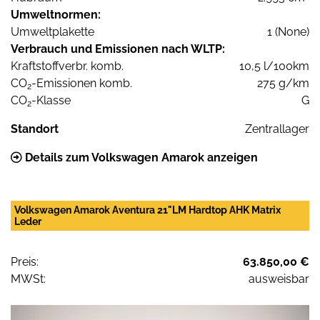
Umweltnormen:
Umweltplakette
1 (None)
Verbrauch und Emissionen nach WLTP:
Kraftstoffverbr. komb.
10,5 l/100km
CO
-Emissionen komb.
275 g/km
2
CO
-Klasse
G
2
Standort
Zentrallager
Details zum Volkswagen Amarok anzeigen
Volkswagen Amarok Aventura 21"LM Hardtop AHK Matrix
Leder
Preis:
63.850,00 €
MWSt:
ausweisbar