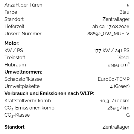
Anzahl der Türen
5
Farbe
Blau
Standort
Zentrallager
Lieferzeit
ab ca. 17.08.2026
Unsere Nummer
88892_GW_MUE-V
Motor:
kW / PS
177 kW / 241 PS
Treibstoff
Diesel
Hubraum
2.993 cm³
Umweltnormen:
Schadstoffklasse
Euro6d-TEMP
Umweltplakette
4 (Green)
Verbrauch und Emissionen nach WLTP:
Kraftstoffverbr. komb.
10,3 l/100km
CO
-Emissionen komb.
269 g/km
2
CO
-Klasse
G
2
Standort
Zentrallager