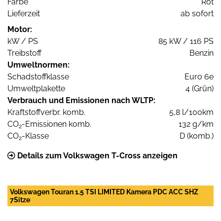
Farbe
Rot
Lieferzeit
ab sofort
Motor:
kW / PS
85 kW / 116 PS
Treibstoff
Benzin
Umweltnormen:
Schadstoffklasse
Euro 6e
Umweltplakette
4 (Grün)
Verbrauch und Emissionen nach WLTP:
Kraftstoffverbr. komb.
5,8 l/100km
CO
-Emissionen komb.
132 g/km
2
CO
-Klasse
D (komb.)
2
Details zum Volkswagen T-Cross anzeigen
Volkswagen Touran 1.5 TSI LIMITED Kamera PDC ACC SHZ
7Sitze