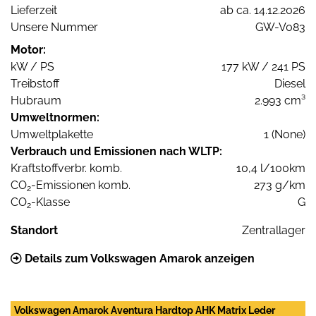
Lieferzeit
ab ca. 14.12.2026
Unsere Nummer
GW-V083
Motor:
kW / PS
177 kW / 241 PS
Treibstoff
Diesel
Hubraum
2.993 cm³
Umweltnormen:
Umweltplakette
1 (None)
Verbrauch und Emissionen nach WLTP:
Kraftstoffverbr. komb.
10,4 l/100km
CO
-Emissionen komb.
273 g/km
2
CO
-Klasse
G
2
Standort
Zentrallager
Details zum Volkswagen Amarok anzeigen
Volkswagen Amarok Aventura Hardtop AHK Matrix Leder