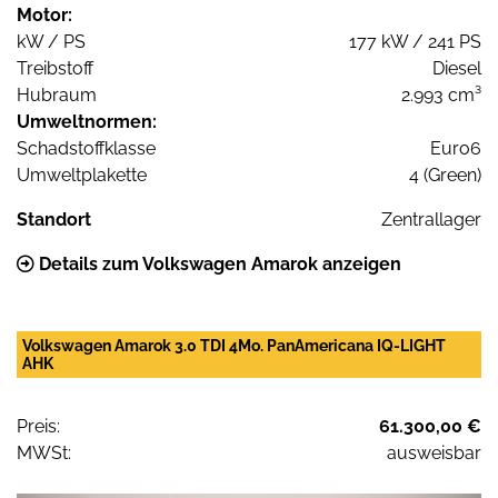
Motor:
kW / PS
177 kW / 241 PS
Treibstoff
Diesel
Hubraum
2.993 cm³
Umweltnormen:
Schadstoffklasse
Euro6
Umweltplakette
4 (Green)
Standort
Zentrallager
Details zum Volkswagen Amarok anzeigen
Volkswagen Amarok 3.0 TDI 4Mo. PanAmericana IQ-LIGHT
AHK
Preis:
61.300,00 €
MWSt:
ausweisbar