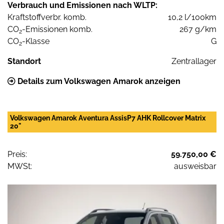
Verbrauch und Emissionen nach WLTP:
Kraftstoffverbr. komb.
10,2 l/100km
CO
-Emissionen komb.
267 g/km
2
CO
-Klasse
G
2
Standort
Zentrallager
Details zum Volkswagen Amarok anzeigen
Volkswagen Amarok Aventura AssisP7 AHK Rollcover Matrix
20"
Preis:
59.750,00 €
MWSt:
ausweisbar