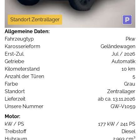
Standort Zentrallager
Allgemeine Daten:
Fahrzeugtyp
Pkw
Karosserieform
Geländewagen
Erst-Zul.
Jul / 2026
Getriebe
Automatik
Kilometerstand
10 km
Anzahl der Türen
5
Farbe
Grau
Standort
Zentrallager
Lieferzeit
ab ca. 13.11.2026
Unsere Nummer
GW-V1059
Motor:
kW / PS
177 kW / 241 PS
Treibstoff
Diesel
Hubraum
2.993 cm³