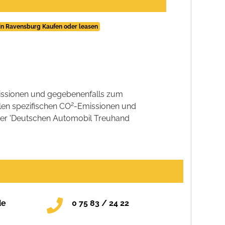
in Ravensburg Kaufen oder leasen
ssionen und gegebenenfalls zum
2
llen spezifischen CO
-Emissionen und
 der 'Deutschen Automobil Treuhand
de
0 75 83 / 24 22