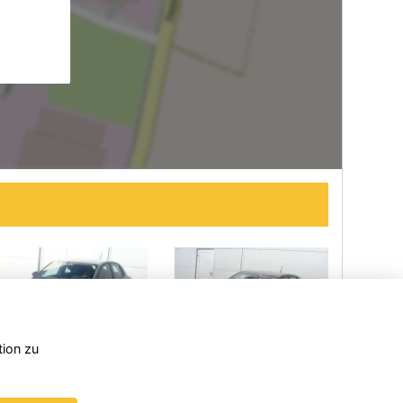
tion zu
Opel
Skoda
Skoda