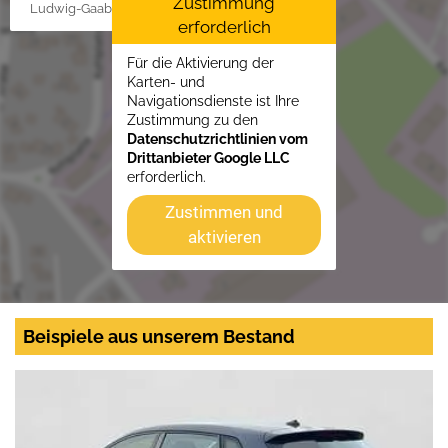
Zustimmung
Ludwig-Gaab-Str. 4, 88427 Bad Schussenried
erforderlich
Für die Aktivierung der
Karten- und
Navigationsdienste ist Ihre
Zustimmung zu den
Datenschutzrichtlinien vom
Drittanbieter Google LLC
erforderlich.
Zustimmen und
aktivieren
Beispiele aus unserem Bestand