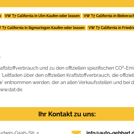
n
VW T7 California in Ulm Kaufen oder leasen
VW T7 California in Bieberac
 T7 California in Sigmaringen Kaufen oder leasen
VW T7 California in Fried
.
2
raftstoffverbrauch und zu den offiziellen spezifischen CO
-Emi
tfaden über den offiziellen Kraftstoffverbrauch, die offizie
kw' entnommen werden, der an allen Verkaufsstellen und bei
www.dat.de.
Ihr Kontakt zu uns:
udwig-Gaab-Str. 4
info@auto-gebhart.