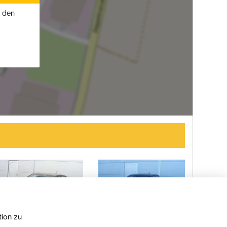
u den
tion zu