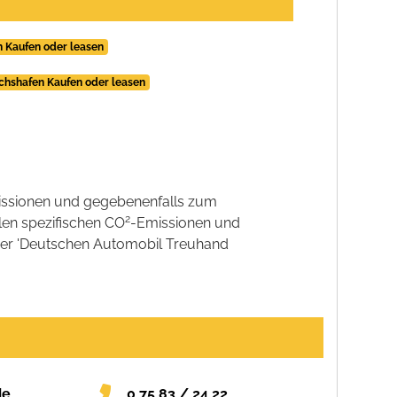
h Kaufen oder leasen
richshafen Kaufen oder leasen
ssionen und gegebenenfalls zum
2
llen spezifischen CO
-Emissionen und
 der 'Deutschen Automobil Treuhand
de
0 75 83 / 24 22