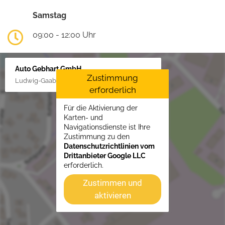
Samstag
09:00 - 12:00 Uhr
Auto Gebhart GmbH
Zustimmung
Ludwig-Gaab-Str. 4, 88427 Bad Schussenried
erforderlich
Für die Aktivierung der
Karten- und
Navigationsdienste ist Ihre
Zustimmung zu den
Datenschutzrichtlinien vom
Drittanbieter Google LLC
erforderlich.
Zustimmen und
aktivieren