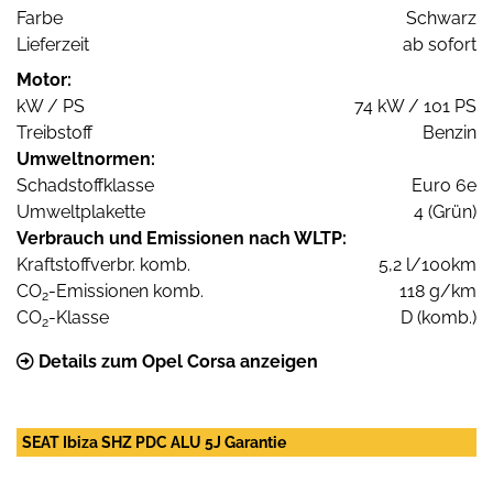
Farbe
Schwarz
Lieferzeit
ab sofort
Motor:
kW / PS
74 kW / 101 PS
Treibstoff
Benzin
Umweltnormen:
Schadstoffklasse
Euro 6e
Umweltplakette
4 (Grün)
Verbrauch und Emissionen nach WLTP:
Kraftstoffverbr. komb.
5,2 l/100km
CO
-Emissionen komb.
118 g/km
2
CO
-Klasse
D (komb.)
2
Details zum Opel Corsa anzeigen
SEAT Ibiza SHZ PDC ALU 5J Garantie