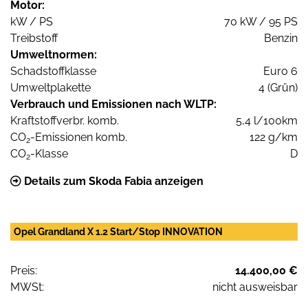
Motor:
kW / PS
70 kW / 95 PS
Treibstoff
Benzin
Umweltnormen:
Schadstoffklasse
Euro 6
Umweltplakette
4 (Grün)
Verbrauch und Emissionen nach WLTP:
Kraftstoffverbr. komb.
5,4 l/100km
CO
-Emissionen komb.
122 g/km
2
CO
-Klasse
D
2
Details zum Skoda Fabia anzeigen
Opel Grandland X 1.2 Start/Stop INNOVATION
Preis:
14.400,00 €
MWSt:
nicht ausweisbar