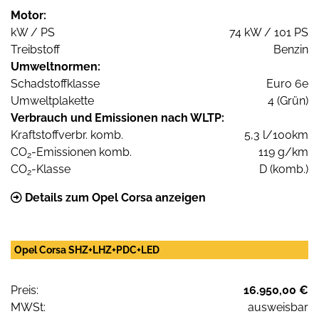
Motor:
kW / PS
74 kW / 101 PS
Treibstoff
Benzin
Umweltnormen:
Schadstoffklasse
Euro 6e
Umweltplakette
4 (Grün)
Verbrauch und Emissionen nach WLTP:
Kraftstoffverbr. komb.
5,3 l/100km
CO
-Emissionen komb.
119 g/km
2
CO
-Klasse
D (komb.)
2
Details zum Opel Corsa anzeigen
Opel Corsa SHZ+LHZ+PDC+LED
Preis:
16.950,00 €
MWSt:
ausweisbar