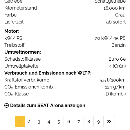
Getriebe
Schaltgetriebe
Kilometerstand
18.000 km
Farbe
Grau
Lieferzeit
ab sofort
Motor:
kW / PS
70 kW / 95 PS
Treibstoff
Benzin
Umweltnormen:
Schadstoffklasse
Euro 6e
Umweltplakette
4 (Grün)
Verbrauch und Emissionen nach WLTP:
Kraftstoffverbr. komb.
5,5 l/100km
CO
-Emissionen komb.
124 g/km
2
CO
-Klasse
D (komb.)
2
Details zum SEAT Arona anzeigen
1
2
3
4
5
6
7
8
9