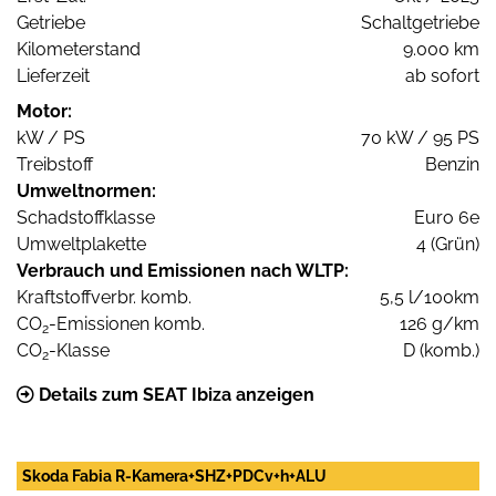
Getriebe
Schaltgetriebe
Kilometerstand
9.000 km
Lieferzeit
ab sofort
Motor:
kW / PS
70 kW / 95 PS
Treibstoff
Benzin
Umweltnormen:
Schadstoffklasse
Euro 6e
Umweltplakette
4 (Grün)
Verbrauch und Emissionen nach WLTP:
Kraftstoffverbr. komb.
5,5 l/100km
CO
-Emissionen komb.
126 g/km
2
CO
-Klasse
D (komb.)
2
Details zum SEAT Ibiza anzeigen
Skoda Fabia R-Kamera+SHZ+PDCv+h+ALU