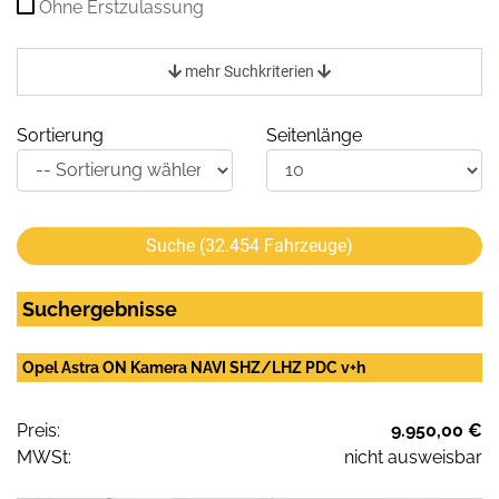
Ohne Erstzulassung
mehr Suchkriterien
Sortierung
Seitenlänge
Suche (
32.454
Fahrzeuge)
Suchergebnisse
Opel Astra ON Kamera NAVI SHZ/LHZ PDC v+h
Preis:
9.950,00 €
MWSt:
nicht ausweisbar