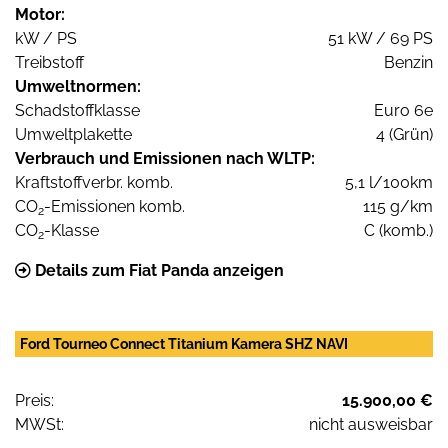
Motor:
kW / PS
51 kW / 69 PS
Treibstoff
Benzin
Umweltnormen:
Schadstoffklasse
Euro 6e
Umweltplakette
4 (Grün)
Verbrauch und Emissionen nach WLTP:
Kraftstoffverbr. komb.
5,1 l/100km
CO
-Emissionen komb.
115 g/km
2
CO
-Klasse
C (komb.)
2
Details zum Fiat Panda anzeigen
Ford Tourneo Connect Titanium Kamera SHZ NAVI
Preis:
15.900,00 €
MWSt:
nicht ausweisbar