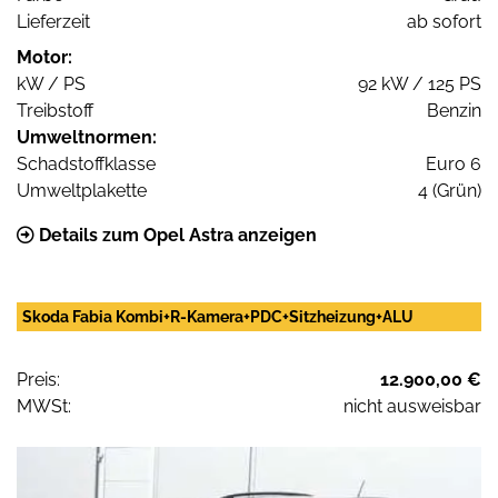
Lieferzeit
ab sofort
Motor:
kW / PS
92 kW / 125 PS
Treibstoff
Benzin
Umweltnormen:
Schadstoffklasse
Euro 6
Umweltplakette
4 (Grün)
Details zum Opel Astra anzeigen
Skoda Fabia Kombi+R-Kamera+PDC+Sitzheizung+ALU
Preis:
12.900,00 €
MWSt:
nicht ausweisbar