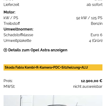
Lieferzeit
ab sofort
Motor:
kW / PS
92 kW / 125 PS
Treibstoff
Benzin
Umweltnormen:
Schadstoffklasse
Euro 6
Umweltplakette
4 (Grün)
Details zum Opel Astra anzeigen
Skoda Fabia Kombi+R-Kamera+PDC+Sitzheizung+ALU
Preis:
12.900,00 €
MWSt:
nicht ausweisbar