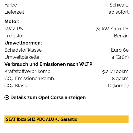
Farbe
Schwarz
Lieferzeit
ab sofort
Motor:
kW / PS
74 kW / 101 PS
Treibstoff
Benzin
Umweltnormen:
Schadstoffklasse
Euro 6e
Umweltplakette
4 (Grün)
Verbrauch und Emissionen nach WLTP:
Kraftstoffverbr. komb.
5,2 l/100km
CO
-Emissionen komb.
118 g/km
2
CO
-Klasse
D (komb.)
2
Details zum Opel Corsa anzeigen
SEAT Ibiza SHZ PDC ALU 5J Garantie