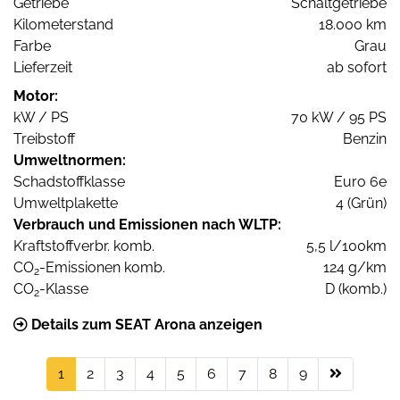
Getriebe
Schaltgetriebe
Kilometerstand
18.000 km
Farbe
Grau
Lieferzeit
ab sofort
Motor:
kW / PS
70 kW / 95 PS
Treibstoff
Benzin
Umweltnormen:
Schadstoffklasse
Euro 6e
Umweltplakette
4 (Grün)
Verbrauch und Emissionen nach WLTP:
Kraftstoffverbr. komb.
5,5 l/100km
CO
-Emissionen komb.
124 g/km
2
CO
-Klasse
D (komb.)
2
Details zum SEAT Arona anzeigen
1
2
3
4
5
6
7
8
9