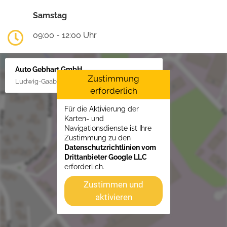
Samstag
09:00 - 12:00 Uhr
Auto Gebhart GmbH
Zustimmung
Ludwig-Gaab-Str. 4, 88427 Bad Schussenried
erforderlich
Für die Aktivierung der
Karten- und
Navigationsdienste ist Ihre
Zustimmung zu den
Datenschutzrichtlinien vom
Drittanbieter Google LLC
erforderlich.
Zustimmen und
aktivieren