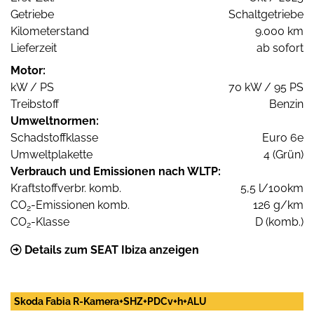
Getriebe
Schaltgetriebe
Kilometerstand
9.000 km
Lieferzeit
ab sofort
Motor:
kW / PS
70 kW / 95 PS
Treibstoff
Benzin
Umweltnormen:
Schadstoffklasse
Euro 6e
Umweltplakette
4 (Grün)
Verbrauch und Emissionen nach WLTP:
Kraftstoffverbr. komb.
5,5 l/100km
CO
-Emissionen komb.
126 g/km
2
CO
-Klasse
D (komb.)
2
Details zum SEAT Ibiza anzeigen
Skoda Fabia R-Kamera+SHZ+PDCv+h+ALU