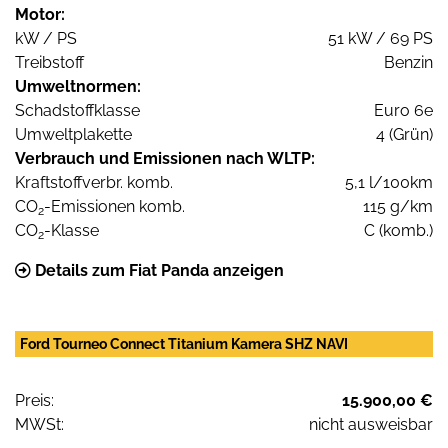
Motor:
kW / PS
51 kW / 69 PS
Treibstoff
Benzin
Umweltnormen:
Schadstoffklasse
Euro 6e
Umweltplakette
4 (Grün)
Verbrauch und Emissionen nach WLTP:
Kraftstoffverbr. komb.
5,1 l/100km
CO
-Emissionen komb.
115 g/km
2
CO
-Klasse
C (komb.)
2
Details zum Fiat Panda anzeigen
Ford Tourneo Connect Titanium Kamera SHZ NAVI
Preis:
15.900,00 €
MWSt:
nicht ausweisbar