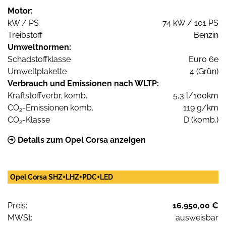
Motor:
kW / PS
74 kW / 101 PS
Treibstoff
Benzin
Umweltnormen:
Schadstoffklasse
Euro 6e
Umweltplakette
4 (Grün)
Verbrauch und Emissionen nach WLTP:
Kraftstoffverbr. komb.
5,3 l/100km
CO
-Emissionen komb.
119 g/km
2
CO
-Klasse
D (komb.)
2
Details zum Opel Corsa anzeigen
Opel Corsa SHZ+LHZ+PDC+LED
Preis:
16.950,00 €
MWSt:
ausweisbar