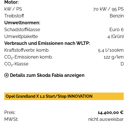
Motor:
kW / PS
70 kW / 95 PS
Treibstoff
Benzin
Umweltnormen:
Schadstoffklasse
Euro 6
Umweltplakette
4 (Grün)
Verbrauch und Emissionen nach WLTP:
Kraftstoffverbr. komb.
5,4 l/100km
CO
-Emissionen komb.
122 g/km
2
CO
-Klasse
D
2
Details zum Skoda Fabia anzeigen
Opel Grandland X 1.2 Start/Stop INNOVATION
Preis:
14.400,00 €
MWSt:
nicht ausweisbar