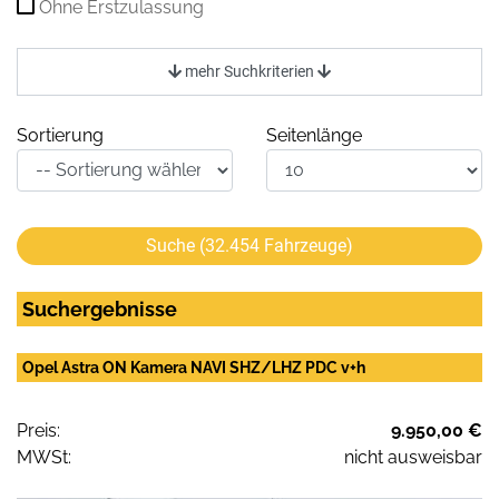
Ohne Erstzulassung
mehr Suchkriterien
Sortierung
Seitenlänge
Suche (
32.454
Fahrzeuge)
Suchergebnisse
Opel Astra ON Kamera NAVI SHZ/LHZ PDC v+h
Preis:
9.950,00 €
MWSt:
nicht ausweisbar