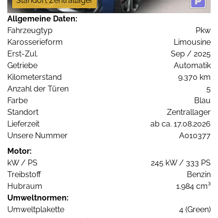
Standort Zentrallager
Allgemeine Daten:
Fahrzeugtyp
Pkw
Karosserieform
Limousine
Erst-Zul.
Sep / 2025
Getriebe
Automatik
Kilometerstand
9.370 km
Anzahl der Türen
5
Farbe
Blau
Standort
Zentrallager
Lieferzeit
ab ca. 17.08.2026
Unsere Nummer
A010377
Motor:
kW / PS
245 kW / 333 PS
Treibstoff
Benzin
Hubraum
1.984 cm³
Umweltnormen:
Umweltplakette
4 (Green)