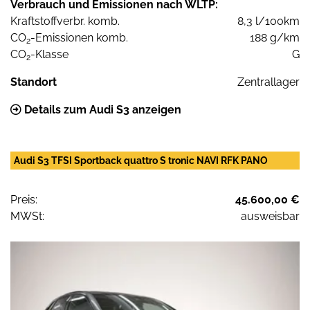
Verbrauch und Emissionen nach WLTP:
Kraftstoffverbr. komb.
8,3 l/100km
CO
-Emissionen komb.
188 g/km
2
CO
-Klasse
G
2
Standort
Zentrallager
Details zum Audi S3 anzeigen
Audi S3 TFSI Sportback quattro S tronic NAVI RFK PANO
Preis:
45.600,00 €
MWSt:
ausweisbar