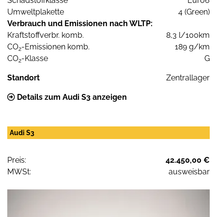
Schadstoffklasse
Euro6
Umweltplakette
4 (Green)
Verbrauch und Emissionen nach WLTP:
Kraftstoffverbr. komb.
8,3 l/100km
CO
-Emissionen komb.
189 g/km
2
CO
-Klasse
G
2
Standort
Zentrallager
Details zum Audi S3 anzeigen
Audi S3
Preis:
42.450,00 €
MWSt:
ausweisbar