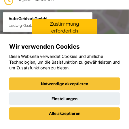
Auto Gebhart GmbH
Zustimmung
Ludwig-Gaab-Str. 4, 88427 Bad Schussenried
erforderlich
Für die Aktivierung der
Wir verwenden Cookies
Karten- und
Navigationsdienste ist Ihre
Diese Webseite verwendet Cookies und ähnliche
Zustimmung zu den
Technologien, um die Basisfunktion zu gewährleisten und
Datenschutzrichtlinien vom
um Zusatzfunktionen zu bieten.
Drittanbieter Google LLC
erforderlich.
Zustimmen und
Notwendige akzeptieren
aktivieren
Einstellungen
Alle akzeptieren
Beispiele aus unserem Bestand
Datenschutz
Impressum / AGBs