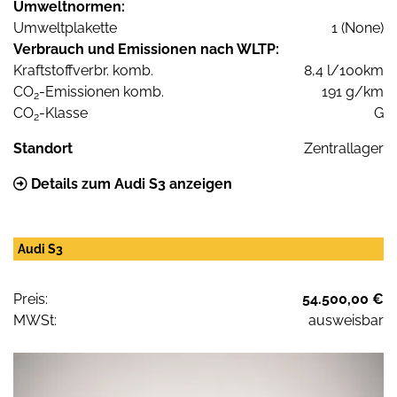
Umweltnormen:
Umweltplakette
1 (None)
Verbrauch und Emissionen nach WLTP:
Kraftstoffverbr. komb.
8,4 l/100km
CO
-Emissionen komb.
191 g/km
2
CO
-Klasse
G
2
Standort
Zentrallager
Details zum Audi S3 anzeigen
Audi S3
Preis:
54.500,00 €
MWSt:
ausweisbar