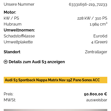
Unsere Nummer
63331656-219_72233
Motor:
kW / PS
228 kW / 310 PS
Hubraum
1.984 cm³
Umweltnormen:
Schadstoffklasse
Euro6d
Umweltplakette
4 (Green)
Standort
Zentrallager
Details zum Audi S3 anzeigen
Audi S3 Sportback Nappa Matrix Nav 19Z Pano Sonos ACC
Preis:
50.800,00 €
MWSt:
ausweisbar