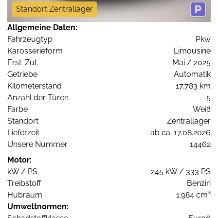
Standort Zentrallager
Allgemeine Daten:
Fahrzeugtyp
Pkw
Karosserieform
Limousine
Erst-Zul.
Mai / 2025
Getriebe
Automatik
Kilometerstand
17.783 km
Anzahl der Türen
5
Farbe
Weiß
Standort
Zentrallager
Lieferzeit
ab ca. 17.08.2026
Unsere Nummer
14462
Motor:
kW / PS
245 kW / 333 PS
Treibstoff
Benzin
Hubraum
1.984 cm³
Umweltnormen: