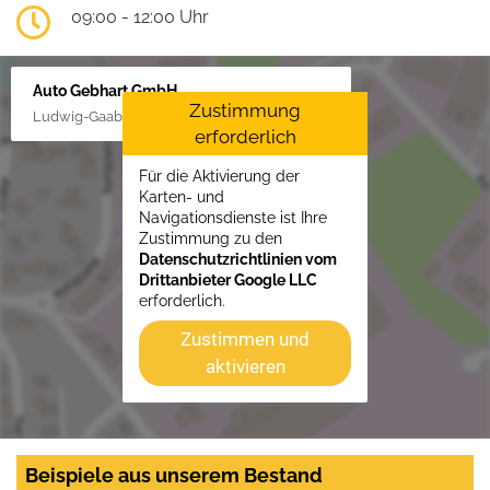
09:00 - 12:00 Uhr
Auto Gebhart GmbH
Zustimmung
Ludwig-Gaab-Str. 4, 88427 Bad Schussenried
erforderlich
Für die Aktivierung der
Karten- und
Navigationsdienste ist Ihre
Zustimmung zu den
Datenschutzrichtlinien vom
Drittanbieter Google LLC
erforderlich.
Zustimmen und
aktivieren
Beispiele aus unserem Bestand