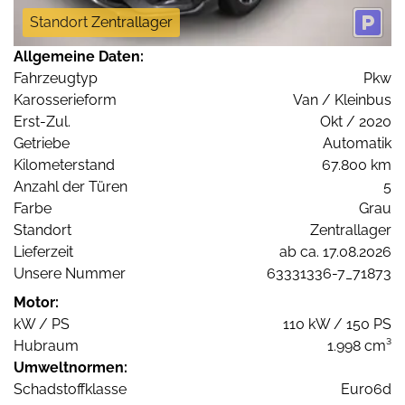
Standort Zentrallager
Allgemeine Daten:
Fahrzeugtyp
Pkw
Karosserieform
Van / Kleinbus
Erst-Zul.
Okt / 2020
Getriebe
Automatik
Kilometerstand
67.800 km
Anzahl der Türen
5
Farbe
Grau
Standort
Zentrallager
Lieferzeit
ab ca. 17.08.2026
Unsere Nummer
63331336-7_71873
Motor:
kW / PS
110 kW / 150 PS
Hubraum
1.998 cm³
Umweltnormen:
Schadstoffklasse
Euro6d