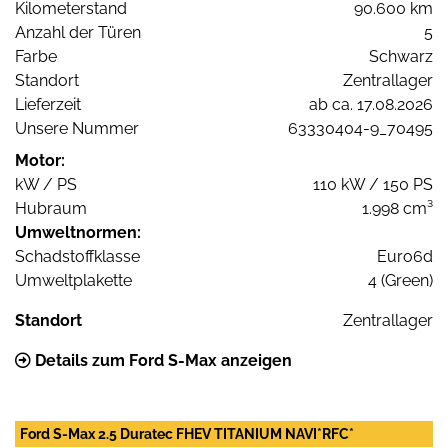
Kilometerstand
90.600 km
Anzahl der Türen
5
Farbe
Schwarz
Standort
Zentrallager
Lieferzeit
ab ca. 17.08.2026
Unsere Nummer
63330404-9_70495
Motor:
kW / PS
110 kW / 150 PS
Hubraum
1.998 cm³
Umweltnormen:
Schadstoffklasse
Euro6d
Umweltplakette
4 (Green)
Standort
Zentrallager
Details zum Ford S-Max anzeigen
Ford S-Max 2.5 Duratec FHEV TITANIUM NAVI*RFC*