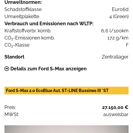
Umweltnormen:
Schadstoffklasse
Euro6d
Umweltplakette
4 (Green)
Verbrauch und Emissionen nach WLTP:
Kraftstoffverbr. komb.
6,6 l/100km
CO
-Emissionen komb.
172 g/km
2
CO
-Klasse
F
2
Standort
Zentrallager
Details zum Ford S-Max anzeigen
Ford S-Max 2.0 EcoBlue Aut. ST-LINE Bussines III *ST
Preis:
27.150,00 €
MWSt:
ausweisbar