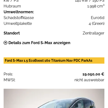
kW / PS
140 kW / 190 PS
Hubraum
1.998 cm³
Umweltnormen:
Schadstoffklasse
Euro6d
Umweltplakette
4 (Green)
Standort
Zentrallager
Details zum Ford S-Max anzeigen
Ford S-Max 1.5 EcoBoost 160 Titanium Nav PDC ParkAs
Preis:
19.050,00 €
MWSt:
nicht ausweisbar