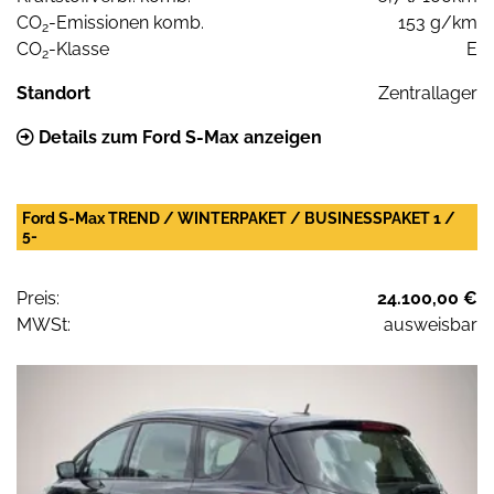
CO
-Emissionen komb.
153 g/km
2
CO
-Klasse
E
2
Standort
Zentrallager
Details zum Ford S-Max anzeigen
Ford S-Max TREND / WINTERPAKET / BUSINESSPAKET 1 /
5-
Preis:
24.100,00 €
MWSt:
ausweisbar