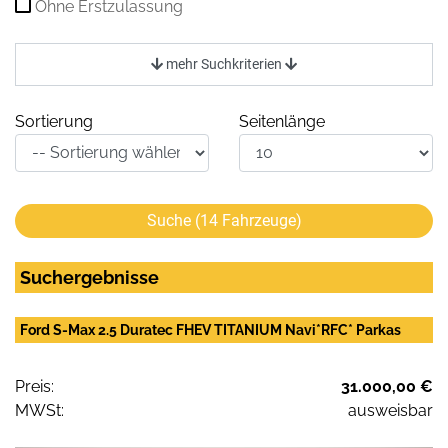
Ohne Erstzulassung
mehr Suchkriterien
Sortierung
Seitenlänge
Suche (
14
Fahrzeuge)
Suchergebnisse
Ford S-Max 2.5 Duratec FHEV TITANIUM Navi*RFC* Parkas
Preis:
31.000,00 €
MWSt:
ausweisbar