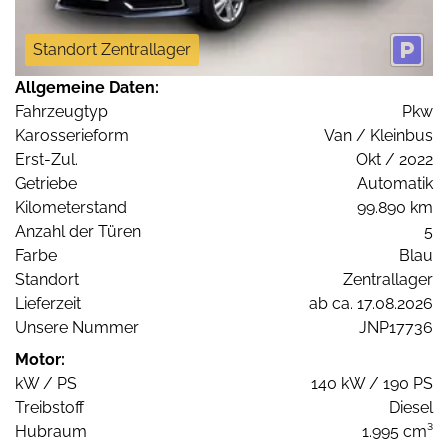
Standort Zentrallager
Allgemeine Daten:
Fahrzeugtyp
Pkw
Karosserieform
Van / Kleinbus
Erst-Zul.
Okt / 2022
Getriebe
Automatik
Kilometerstand
99.890 km
Anzahl der Türen
5
Farbe
Blau
Standort
Zentrallager
Lieferzeit
ab ca. 17.08.2026
Unsere Nummer
JNP17736
Motor:
kW / PS
140 kW / 190 PS
Treibstoff
Diesel
Hubraum
1.995 cm³