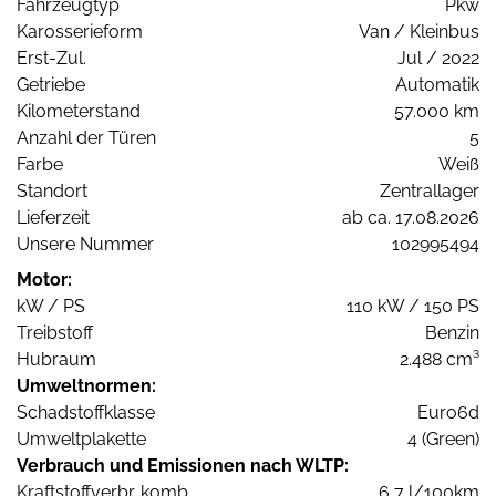
Fahrzeugtyp
Pkw
Karosserieform
Van / Kleinbus
Erst-Zul.
Jul / 2022
Getriebe
Automatik
Kilometerstand
57.000 km
Anzahl der Türen
5
Farbe
Weiß
Standort
Zentrallager
Lieferzeit
ab ca. 17.08.2026
Unsere Nummer
102995494
Motor:
kW / PS
110 kW / 150 PS
Treibstoff
Benzin
Hubraum
2.488 cm³
Umweltnormen:
Schadstoffklasse
Euro6d
Umweltplakette
4 (Green)
Verbrauch und Emissionen nach WLTP:
Kraftstoffverbr. komb.
6,7 l/100km