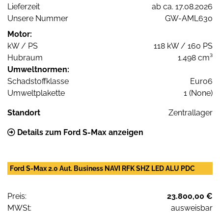
Lieferzeit
ab ca. 17.08.2026
Unsere Nummer
GW-AML630
Motor:
kW / PS
118 kW / 160 PS
Hubraum
1.498 cm³
Umweltnormen:
Schadstoffklasse
Euro6
Umweltplakette
1 (None)
Standort
Zentrallager
Details zum Ford S-Max anzeigen
Ford S-Max 2.0 Aut. Business NAVI RFK SHZ LED ALU PDC
Preis:
23.800,00 €
MWSt:
ausweisbar