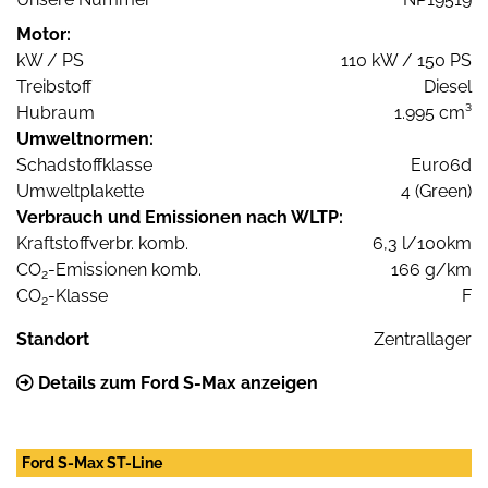
Motor:
kW / PS
110 kW / 150 PS
Treibstoff
Diesel
Hubraum
1.995 cm³
Umweltnormen:
Schadstoffklasse
Euro6d
Umweltplakette
4 (Green)
Verbrauch und Emissionen nach WLTP:
Kraftstoffverbr. komb.
6,3 l/100km
CO
-Emissionen komb.
166 g/km
2
CO
-Klasse
F
2
Standort
Zentrallager
Details zum Ford S-Max anzeigen
Ford S-Max ST-Line