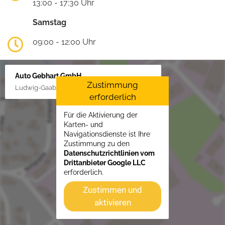
13:00 - 17:30 Uhr
Samstag
09:00 - 12:00 Uhr
Auto Gebhart GmbH
Zustimmung
Ludwig-Gaab-Str. 4, 88427 Bad Schussenried
erforderlich
Für die Aktivierung der
Karten- und
Navigationsdienste ist Ihre
Zustimmung zu den
Datenschutzrichtlinien vom
Drittanbieter Google LLC
erforderlich.
Zustimmen und
aktivieren