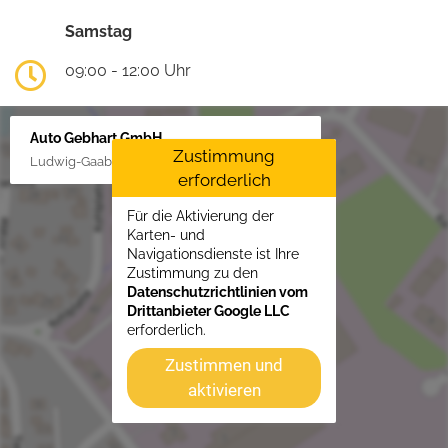
Samstag
09:00 - 12:00 Uhr
Auto Gebhart GmbH
Zustimmung
Ludwig-Gaab-Str. 4, 88427 Bad Schussenried
erforderlich
Für die Aktivierung der
Karten- und
Navigationsdienste ist Ihre
Zustimmung zu den
Datenschutzrichtlinien vom
Drittanbieter Google LLC
erforderlich.
Zustimmen und
aktivieren