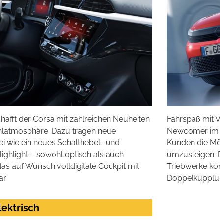
afft der Corsa mit zahlreichen Neuheiten
Fahrspaß mit V
latmosphäre. Dazu tragen neue
Newcomer im A
i wie ein neues Schalthebel- und
Kunden die Mög
ighlight – sowohl optisch als auch
umzusteigen. 
 das auf Wunsch volldigitale Cockpit mit
Triebwerke k
r.
Doppelkupplun
lektrisch