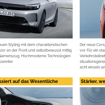
euen Styling mit dem charakteristischen
Der neue Corsa
zor an der Front und selbstbewusst mittig
vor. Für ein st
 Namenszug. Hochmoderne Technologien
Verkehrsteilne
pannter.
situationsgere
acht einzeln 
ussiert auf das Wesentliche
Stärker, we