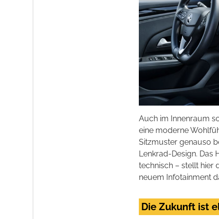
Auch im Innenraum sch
eine moderne Wohlfüh
Sitzmuster genauso be
Lenkrad-Design. Das H
technisch – stellt hier
neuem Infotainment da
Die Zukunft ist e