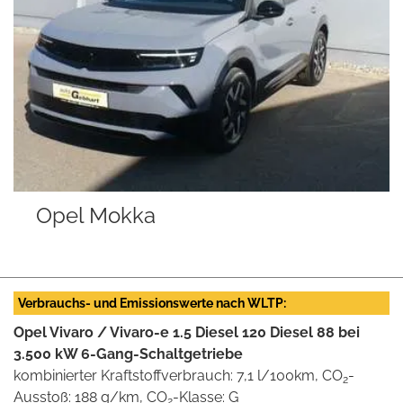
 Mokka
Opel As
Verbrauchs- und Emissionswerte nach WLTP:
Opel Vivaro / Vivaro-e 1.5 Diesel 120 Diesel 88 bei
3.500 kW 6-Gang-Schaltgetriebe
kombinierter Kraftstoffverbrauch: 7,1 l/100km, CO
-
2
Ausstoß: 188 g/km, CO
-Klasse: G
2