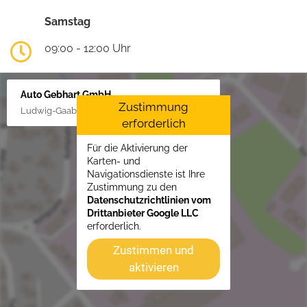
Samstag
09:00 - 12:00 Uhr
Auto Gebhart GmbH
Zustimmung
Ludwig-Gaab-Str. 4, 88427 Bad Schussenried
erforderlich
Für die Aktivierung der
Karten- und
Navigationsdienste ist Ihre
Zustimmung zu den
Datenschutzrichtlinien vom
Drittanbieter Google LLC
erforderlich.
Zustimmen und
aktivieren